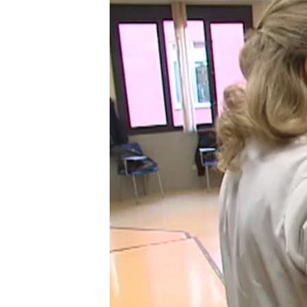
24 MAY 2024 - 09:00h.
El 92% de los que estu
y la nota media fue de u
Cantabria es la comunid
peor con un 6,37
La EBAU para 2025, cerc
nueva selectividad
Compartir
Ya hay nervios porque qu
2024.
Según informa Mar