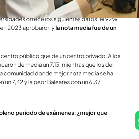
aprueba, pero la cuestión no es tanto aprobar,
 hacer la carrera que quieres. El Ministerio de
ersidades ofrece los siguientes datos: el 92%
n en 2023 aprobaron y
la nota media fue de un
 centro público que de un centro privado. A los
sacaron de media un 7,13, mientras que los del
 La comunidad donde mejor nota media se ha
 un 7,42 y la peor Baleares con un 6,37.
en pleno periodo de exámenes: ¿mejor que