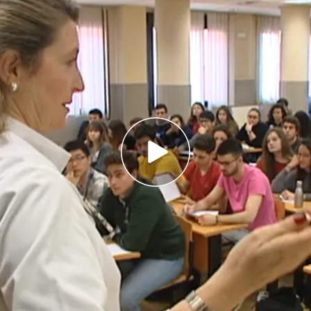
diantes que se presentaron en 2023 aprobaron
n 6,95
ad con mejor nota con un 7,42 y Baleares la
a de aprobarse: las claves y los cambios de la
edan dos semanas para el
examen de la EBAU
de
ta Aguirregomezcorta en Noticias Cuatro
, es