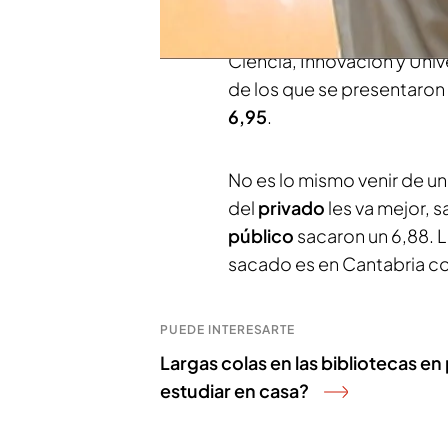
un examen que la mayoría 
sino que la nota te dé para
Ciencia, Innovación y Univ
de los que se presentaro
6,95
.
No es lo mismo venir de un
del
privado
les va mejor, 
público
sacaron un 6,88.
sacado es en Cantabria con
PUEDE INTERESARTE
Largas colas en las bibliotecas 
estudiar en casa?