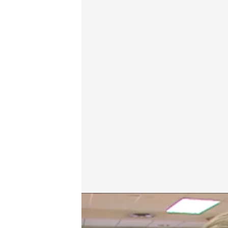
Juan Francisco Berbegal es creador de contenido 
Redacción digital Noticias Cuatro