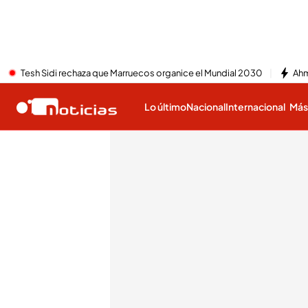
Tesh Sidi rechaza que Marruecos organice el Mundial 2030
Ahm
Lo último
Nacional
Internacional
Má