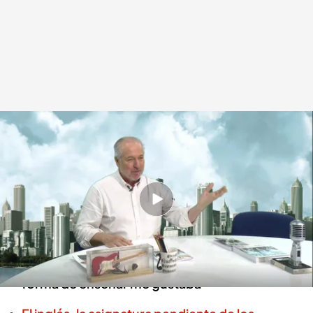
Richard Vaughan lleva más de 40 años enseñando su método en España
Redacción digital Noticias Cuatro
10 MAY 2024 - 11:00h.
Richard Vaughan es el “gurú de las clases de
inglés” desde hace medio siglo
Richard Vaughan: “Me di cuenta de que mi
forma de enseñar me gustaba”