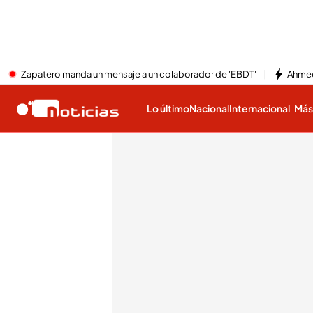
Zapatero manda un mensaje a un colaborador de 'EBDT'
Ahmed
Lo último
Nacional
Internacional
Má