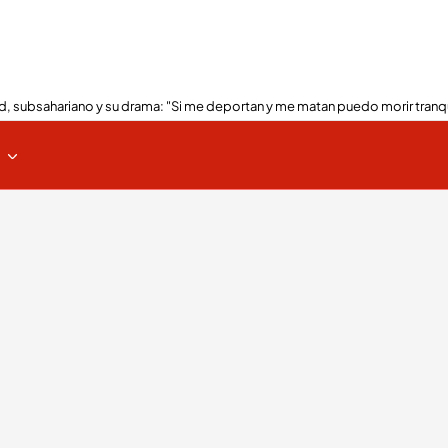
, subsahariano y su drama: "Si me deportan y me matan puedo morir tranq
s