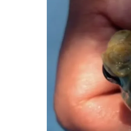
09 MAY 2024 - 17:12h.
En las pequeñas glándu
psicodélico con propi
La parte negativa es qu
secundarios y puede se
Crece el consumo de ans
trastornos mentales
Compartir
Un estudio de la
Universid
frenar el consumo de psic