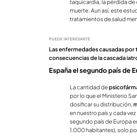
taquicardia, la pérdida de
muerte. Aun así, este estu
tratamientos de salud men
PUEDE INTERESARTE
Las enfermedades causadas por
consecuencias de la cascada iatr
España el segundo país de E
La cantidad de
psicofár
por lo que el Ministerio S
dosificar su distribución,
m
en nuestro país y cada ve
segundo país de Europa en
1.000 habitantes), solo po