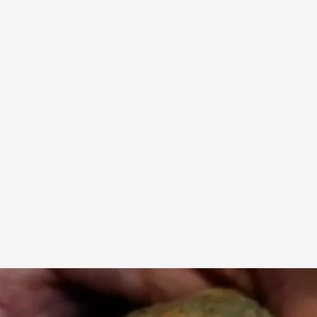
dio del sapo bufo como alternativa a los psicofármacos