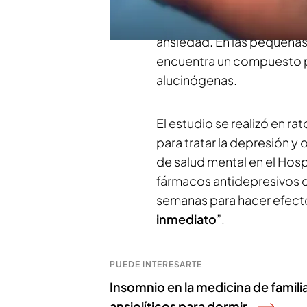
informa Patricia Pereda e
está en la sustancia que se
ansiedad. En las pequeñas
encuentra un compuesto p
alucinógenas.
El estudio se realizó en ra
para tratar la depresión y 
de salud mental en el Hospi
fármacos antidepresivos c
semanas para hacer efecto
inmediato
”.
PUEDE INTERESARTE
Insomnio en la medicina de famili
ansiolíticos para dormir