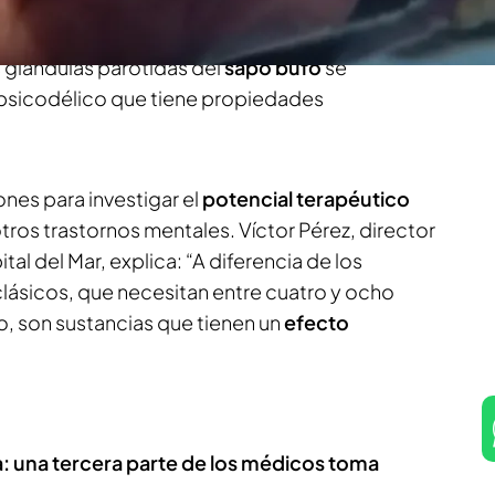
n Noticias Cuatro
, concretamente la solución
grega, un antídoto frente a la depresión y la
 glándulas parótidas del
sapo bufo
se
sicodélico que tiene propiedades
tones para investigar el
potencial terapéutico
otros trastornos mentales. Víctor Pérez, director
tal del Mar, explica: “A diferencia de los
lásicos, que necesitan entre cuatro y ocho
, son sustancias que tienen un
efecto
a: una tercera parte de los médicos toma