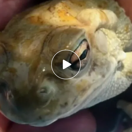
las parótidas del sapo bufo hay un compuesto
edades alucinógenas
e este veneno tiene graves efectos
r adictivo
iolíticos entre los jóvenes de España por los
ad de Nueva York
asegura que la solución para
ofármacos podría estar en un sapo.
Según