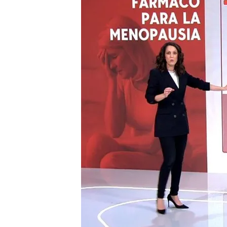
07 MAY 2024 - 20:49h.
Ya está en España Fezol
los sofocos provocado
Los sofocos y los sudor
durante la menopausia
Así es Wegovy, el revo
está disponible en Esp
Compartir
Ya está
disponible
en Espa
reducir uno de los síntom