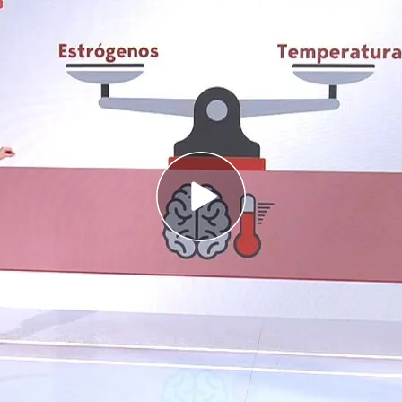
inetant, el primer fármaco no hormonal contra
s por la menopausia
es nocturnos los sufren 8 de cada 10 mujeres
lucionario medicamento para adelgazar que ya
aña
ña el
primer tratamiento no hormonal
para
as de la menopausia que afecta a más mujeres: