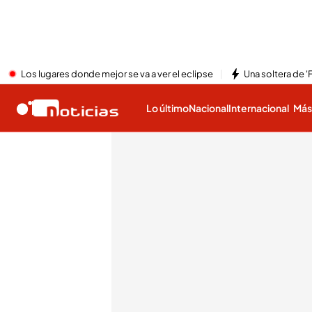
Los lugares donde mejor se va a ver el eclipse
Una soltera de '
Lo último
Nacional
Internacional
Má