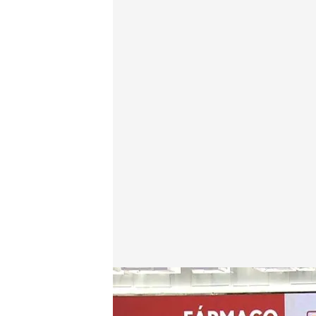
Así actúa el primer tratamiento no hormonal contr
Redacción digital Noticias Cuatro