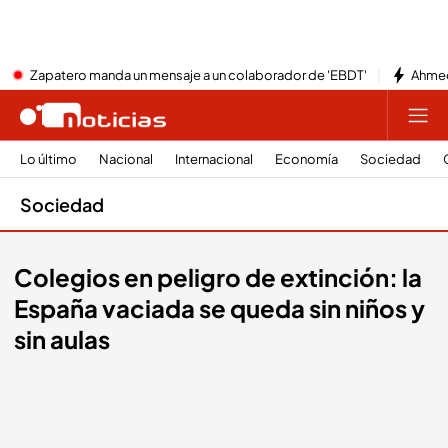
Zapatero manda un mensaje a un colaborador de 'EBDT'
Ahmed
Lo último
Nacional
Internacional
Economía
Sociedad
Sociedad
Colegios en peligro de extinción: la
España vaciada se queda sin niños y
sin aulas