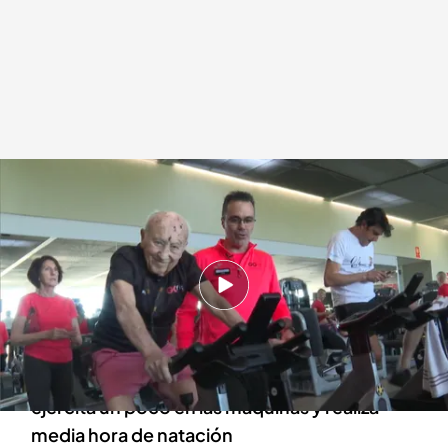
José Luis Ortega nos explica los trucos para poder seguir haciendo
ejercicio con su edad
.
Imagen: J. González y E. Payán
Redacción digital Noticias Cuatro
Agencia EFE
26 ABR 2024 - 19:48h.
José Luis Ortega asegura: "Entreno todos los
días sin falta"
Primero hace estiramientos, después se
ejercita un poco en las máquinas y realiza
media hora de natación