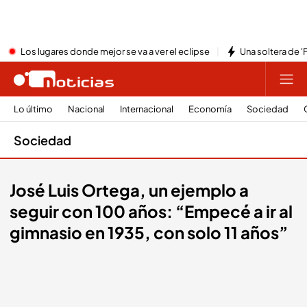
Los lugares donde mejor se va a ver el eclipse
Una soltera de '
Lo último
Nacional
Internacional
Economía
Sociedad
Sociedad
José Luis Ortega, un ejemplo a
seguir con 100 años: “Empecé a ir al
gimnasio en 1935, con solo 11 años”