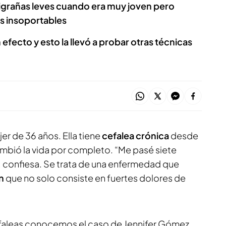
grañas leves cuando era muy joven pero
s insoportables
n efecto y esto la llevó a probar otras técnicas
er de 36 años. Ella tiene
cefalea crónica
desde
ambió la vida por completo. “Me pasé siete
 confiesa. Se trata de una enfermedad que
n
que no solo consiste en fuertes dolores de
Cefaleas conocemos el caso de Jennifer Gómez,