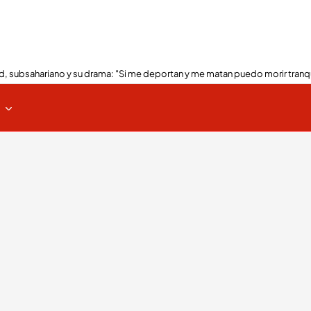
, subsahariano y su drama: "Si me deportan y me matan puedo morir tranq
s