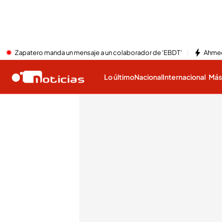
Zapatero manda un mensaje a un colaborador de 'EBDT'
Ahmed
Lo último
Nacional
Internacional
Má