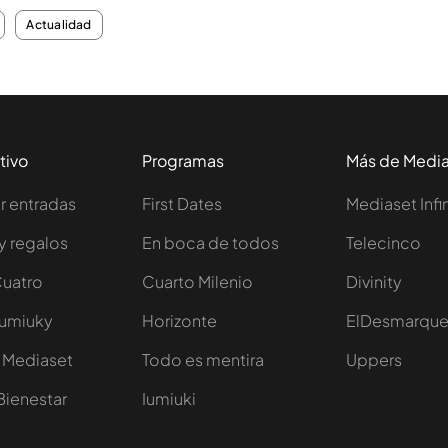
Actualidad
tivo
Programas
Más de Medi
 entradas
First Dates
Mediaset Infi
y regalos
En boca de todos
Telecinco
Cuatro
Cuarto Milenio
Divinity
Iumiuky
Horizonte
ElDesmarqu
 Mediaset
Todo es mentira
Uppers
Bienestar
Iumiuki