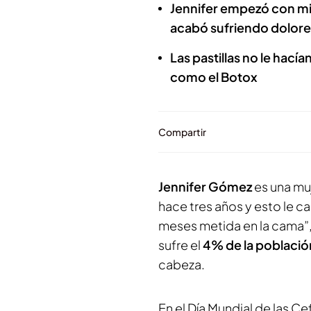
Jennifer empezó con mi
acabó sufriendo dolore
Las pastillas no le hacía
como el Botox
Compartir
Jennifer Gómez
es una muj
hace tres años y esto le c
meses metida en la cama”,
sufre el
4% de la població
cabeza.
En el Día Mundial de las 