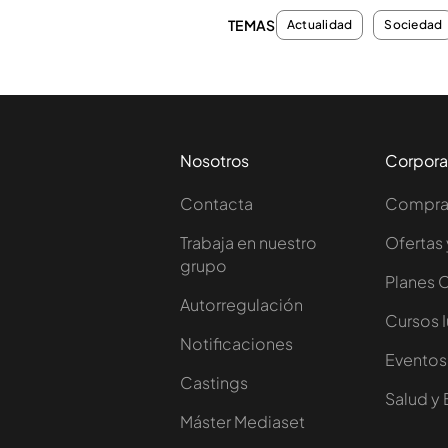
TEMAS
Actualidad
Sociedad
Nosotros
Corpora
Contacta
Comprar
Trabaja en nuestro
Ofertas 
grupo
Planes 
Autorregulación
Cursos 
Notificaciones
Eventos
Castings
Salud y 
Máster Mediaset