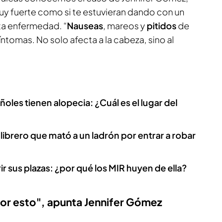
uy fuerte como si te estuvieran dando con un
sta enfermedad. “
Nauseas
, mareos y
pitidos
de
íntomas. No solo afecta a la cabeza, sino al
oles tienen alopecia: ¿Cuál es el lugar del
librero que mató a un ladrón por entrar a robar
ir sus plazas: ¿por qué los MIR huyen de ella?
or esto", apunta Jennifer Gómez