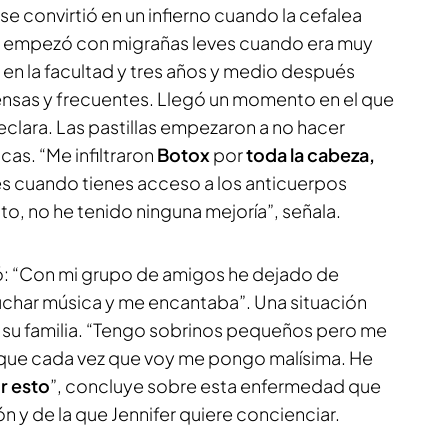
se convirtió en un infierno cuando la cefalea
Ella empezó con migrañas leves cuando era muy
en la facultad y tres años y medio después
nsas y frecuentes. Llegó un momento en el que
declara. Las pastillas empezaron a no hacer
cas. “Me infiltraron
Botox
por
toda la cabeza,
es cuando tienes acceso a los anticuerpos
 no he tenido ninguna mejoría”, señala.
ó: “Con mi grupo de amigos he dejado de
cuchar música y me encantaba”. Una situación
 su familia. “Tengo sobrinos pequeños pero me
rque cada vez que voy me pongo malísima. He
r esto
”, concluye sobre esta enfermedad que
n y de la que Jennifer quiere concienciar.