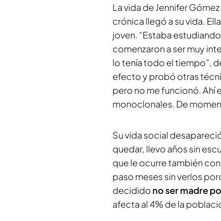
La vida de Jennifer Gómez 
crónica llegó a su vida. 
joven. “Estaba estudiando 
comenzaron a ser muy inte
lo tenía todo el tiempo”, 
efecto y probó otras técni
pero no me funcionó. Ahí 
monoclonales. De momento,
Su vida social desapareci
quedar, llevo años sin es
que le ocurre también con
paso meses sin verlos po
decidido
no ser madre po
afecta al 4% de la població