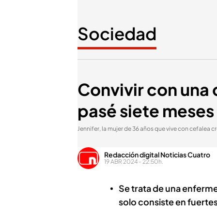
Sociedad
Convivir con una 
pasé siete meses
Jennifer, la mujer de 36 años que vive con cefalea c
Redacción digital Noticias Cuatro
19 ABR 2024 - 22:50h.
Se trata de una enferme
solo consiste en fuerte