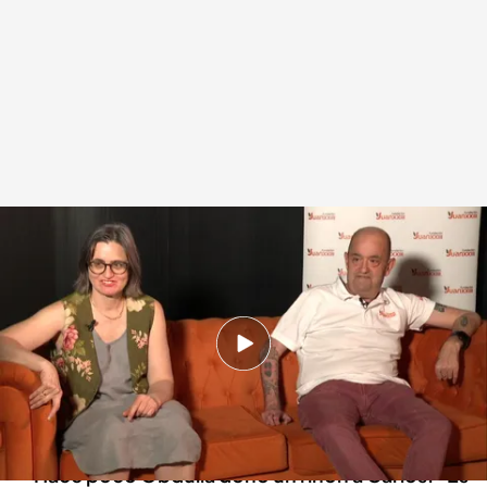
Conoce la historia de amor y superación de Obdulia y Carlos
.
IMAGEN:
Miguel Manso
18 ABR 2024 - 14:40h.
Ambos se conocieron en la Fundación Juan
XXIII: “Nos gustamos y la entré”, confiesa
Carlos
Hace poco Obdulia donó un riñón a Carlos: “Es