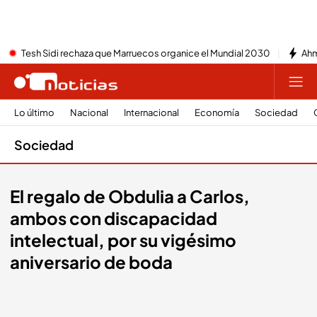
Tesh Sidi rechaza que Marruecos organice el Mundial 2030
Ahm
Lo último
Nacional
Internacional
Economía
Sociedad
Sociedad
El regalo de Obdulia a Carlos,
ambos con discapacidad
intelectual, por su vigésimo
aniversario de boda