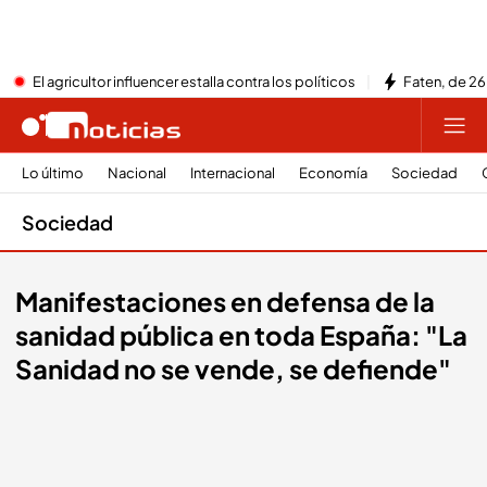
El agricultor influencer estalla contra los políticos
Faten, de 26
Lo último
Nacional
Internacional
Economía
Sociedad
Sociedad
Manifestaciones en defensa de la
sanidad pública en toda España: "La
Sanidad no se vende, se defiende"