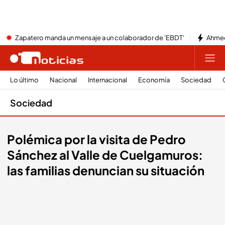
Zapatero manda un mensaje a un colaborador de 'EBDT'
Ahmed
Lo último
Nacional
Internacional
Economía
Sociedad
Sociedad
Polémica por la visita de Pedro
Sánchez al Valle de Cuelgamuros:
las familias denuncian su situación