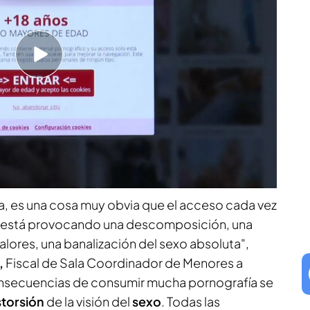
siete de cada 10 adolescentes consumen
lar en España. Esto demuestra la importancia se
sumo es
habitual o problemático
para identificar
a adicción.
se van de vacaciones de Semana Santa: la
, es una cosa muy obvia que el acceso cada vez
ía está provocando una descomposición, una
lores, una banalización del sexo absoluta",
,
Fiscal de Sala Coordinador de Menores a
onsecuencias de consumir mucha pornografía se
storsión
de la visión del
sexo
. Todas las