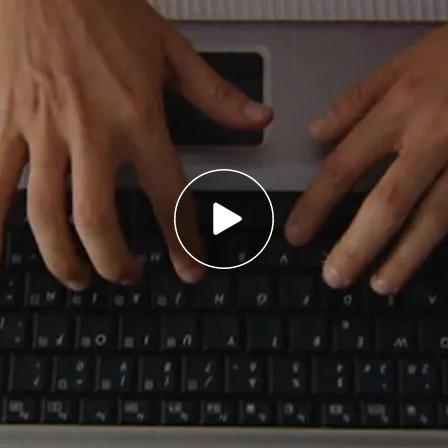
e siete de cada 10 adolescentes consumen
egular en España
des tan tempranas tiene efectos negativos y
os menores
 un 45% de jóvenes vio pornografía por
y los 15
ores
que
consumen porno
antes de los
10
l Centro Reina Sofía FAD, un 45% de jóvenes vio