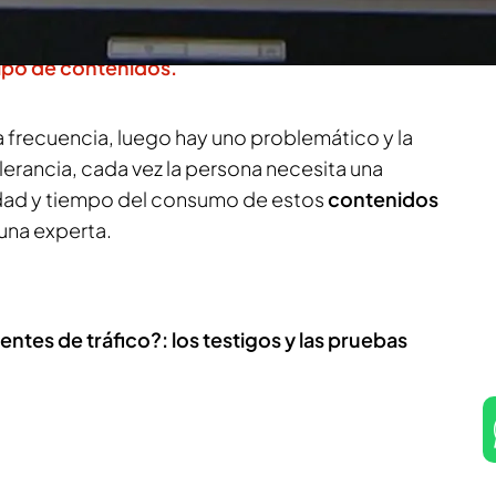
 entre los 12 y los 15 y un 23,5% antes de los 12,
a través de Internet. Y es que para los niños
es
tipo de contenidos.
 frecuencia, luego hay uno problemático y la
olerancia, cada vez la persona necesita una
idad y tiempo del consumo de estos
contenidos
 una experta.
tes de tráfico?: los testigos y las pruebas