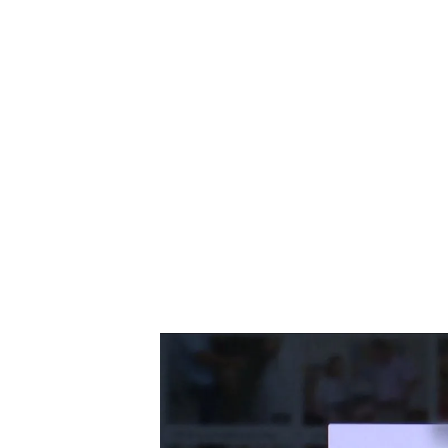
Así de fácil acceden los menores a la pornografía
¿Qué problemas trae la adicc
menores?