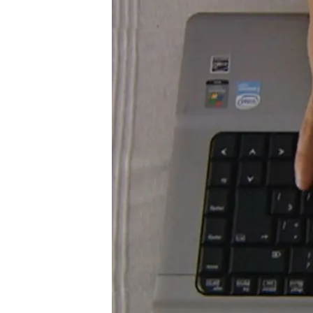
27 MAR 2024 - 17:27h.
El Gobierno asegura qu
pornografía de forma r
Una adicción desde eda
puede condicionar a l
Un estudio muestra que
primera vez entre los 12 
Compartir
Cada vez son más los
men
años
. Según el estudio de