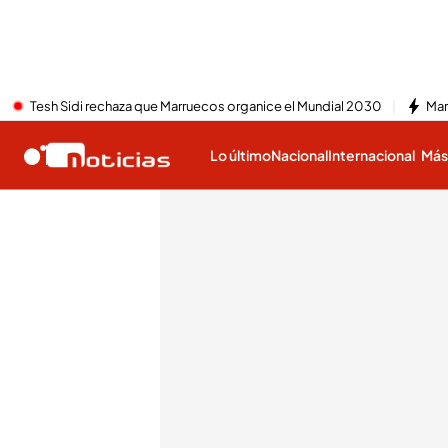
Tesh Sidi rechaza que Marruecos organice el Mundial 2030
Mar
Lo último
Nacional
Internacional
Má