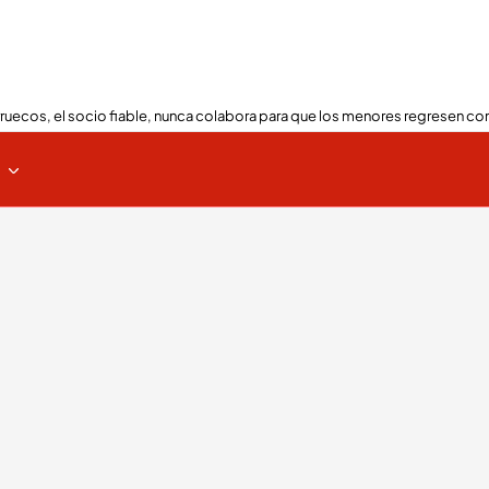
ruecos, el socio fiable, nunca colabora para que los menores regresen con
s