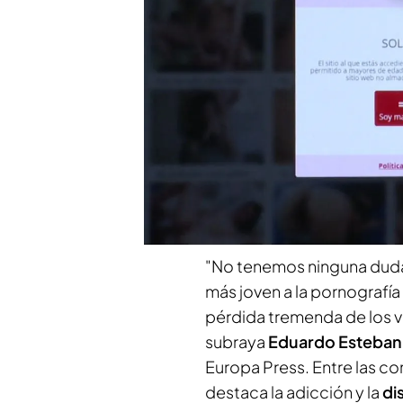
El Gobierno asegura que 
pornografía de forma regu
saber distinguir si el con
el riesgo de desarrollar un
PUEDE INTERESARTE
El mal tiempo no frena a los que 
ocupación media está en el 80%
"No tenemos ninguna duda
más joven a la pornograf
pérdida tremenda de los va
subraya
Eduardo Esteban
Europa Press. Entre las c
destaca la adicción y la
di