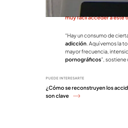
pornografía por primera vez
siendo su primer contacto 
muy fácil acceder a este 
“Hay un consumo de cierta
adicción
. Aquí vemos la t
mayor frecuencia, intens
pornográficos
”, sostiene
PUEDE INTERESARTE
¿Cómo se reconstruyen los acciden
son clave