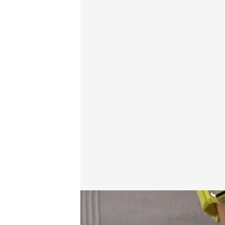
Los problemas que afectan a los menores por cons
Redacción digital Noticias Cuatro