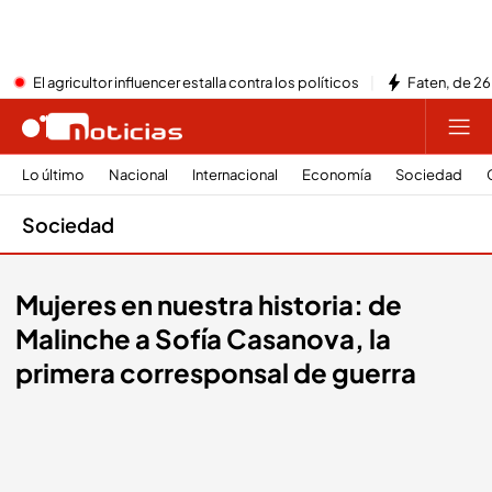
El agricultor influencer estalla contra los políticos
Faten, de 26
Lo último
Nacional
Internacional
Economía
Sociedad
Sociedad
Mujeres en nuestra historia: de
Malinche a Sofía Casanova, la
primera corresponsal de guerra