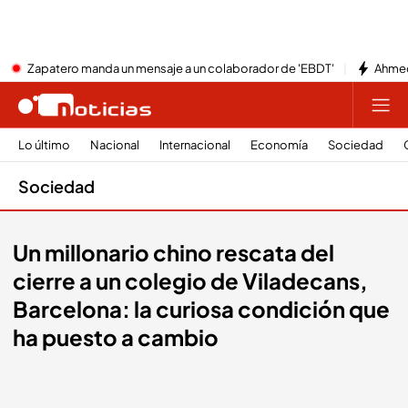
Zapatero manda un mensaje a un colaborador de 'EBDT'
Ahmed
Lo último
Nacional
Internacional
Economía
Sociedad
Sociedad
Un millonario chino rescata del
cierre a un colegio de Viladecans,
Barcelona: la curiosa condición que
ha puesto a cambio