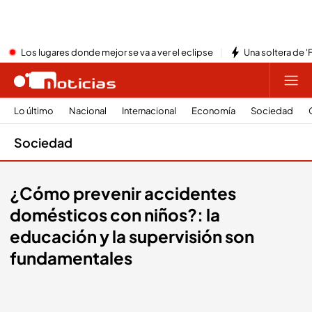
Los lugares donde mejor se va a ver el eclipse
Una soltera de '
Lo último
Nacional
Internacional
Economía
Sociedad
Sociedad
¿Cómo prevenir accidentes
domésticos con niños?: la
educación y la supervisión son
fundamentales