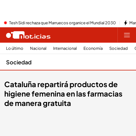
Tesh Sidi rechaza que Marruecos organice el Mundial 2030
Mar
Lo último
Nacional
Internacional
Economía
Sociedad
Sociedad
Cataluña repartirá productos de
higiene femenina en las farmacias
de manera gratuita