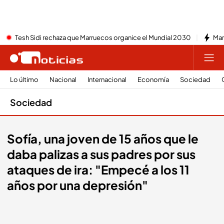
Tesh Sidi rechaza que Marruecos organice el Mundial 2030
Mar
Lo último
Nacional
Internacional
Economía
Sociedad
Sociedad
Sofía, una joven de 15 años que le
daba palizas a sus padres por sus
ataques de ira: "Empecé a los 11
años por una depresión"