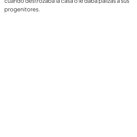
cuando destrozaba la casa o le daba palizas a sus
progenitores.