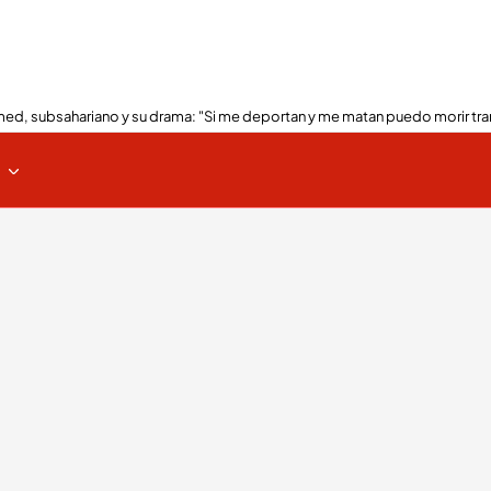
ed, subsahariano y su drama: "Si me deportan y me matan puedo morir tra
s