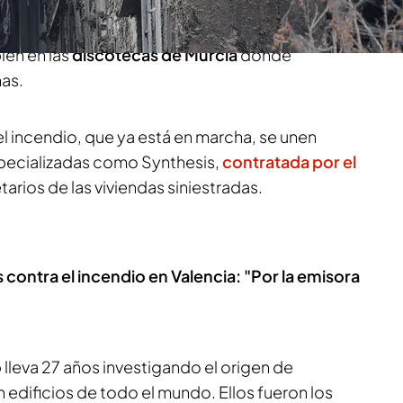
omo Synthesis
. Una empresa especializada en
e investigó las causas del
fuego
en el edificio
ién en las
discotecas de Murcia
donde
nas.
del incendio, que ya está en marcha, se unen
pecializadas como Synthesis,
contratada por el
tarios de las viviendas siniestradas.
contra el incendio en Valencia: "Por la emisora
o
lleva 27 años investigando el origen de
 edificios de todo el mundo. Ellos fueron los