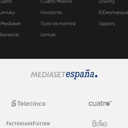
Cuatro
Cuarto Milenio
Divinity
Iumiuky
Horizonte
ElDesmarqu
 Mediaset
Todo es mentira
Uppers
Bienestar
Iumiuki