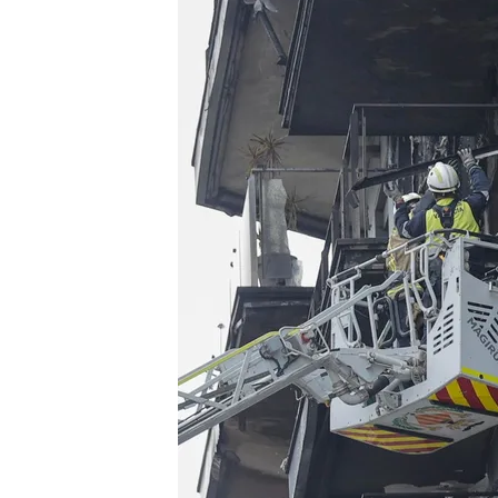
26 FEB 2024 - 15:19h.
La empresa Synthesis in
Madrid y en las discote
La empresa especializad
viviendas de 12 de los p
Los vecinos del edifici
sus vidas: "Hay que mir
Compartir
Bomberos y policía científ
Valencia
, donde se inició 