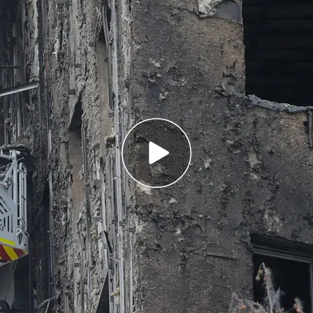
vestigó el fuego en el edificio Windsor de
cas de Murcia
a ha sido contratada por los seguros de las
ropietarios
o incendiado en Campanar tratan de reconstruir
ar adelante"
ica rastrean la octava planta del
edificio de
el trágico incendio. A ellos, se suma ahora los