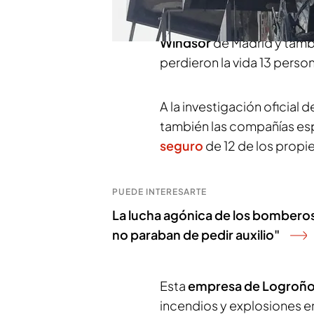
expertos de
compañías c
este tipo de siniestros, qu
Windsor
de Madrid y tamb
perdieron la vida 13 perso
A la investigación oficial 
también las compañías es
seguro
de 12 de los propie
PUEDE INTERESARTE
La lucha agónica de los bomberos 
no paraban de pedir auxilio"
Esta
empresa de
Logroñ
incendios y explosiones en