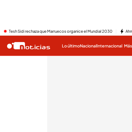
Tesh Sidi rechaza que Marruecos organice el Mundial 2030
Ahm
Lo último
Nacional
Internacional
Má