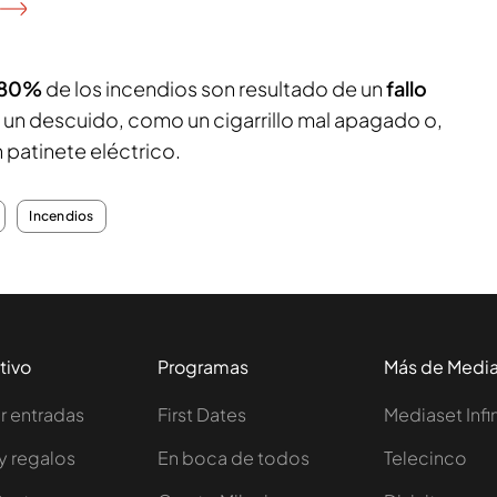
80%
de los incendios son resultado de un
fallo
un descuido, como un cigarrillo mal apagado o,
n patinete eléctrico.
Incendios
tivo
Programas
Más de Medi
 entradas
First Dates
Mediaset Infi
y regalos
En boca de todos
Telecinco