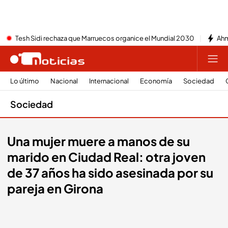
Tesh Sidi rechaza que Marruecos organice el Mundial 2030
Ahm
Lo último
Nacional
Internacional
Economía
Sociedad
Sociedad
Una mujer muere a manos de su
marido en Ciudad Real: otra joven
de 37 años ha sido asesinada por su
pareja en Girona