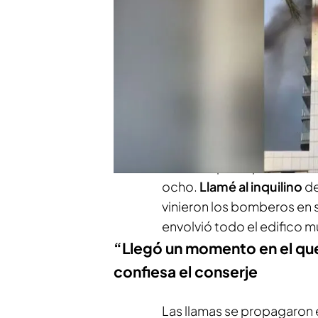
cuyas vidas no corren pelig
dudó en avisar a los vecino
PUEDE INTERESARTE
Dani Alves, condenado a cuatro añ
sentencia
“Vi humo por la planta siet
ocho.
Llamé al inquilino
de
vinieron los bomberos en s
envolvió todo el edifico mu
“Llegó un momento en el qu
confiesa el conserje
Las llamas se propagaron 