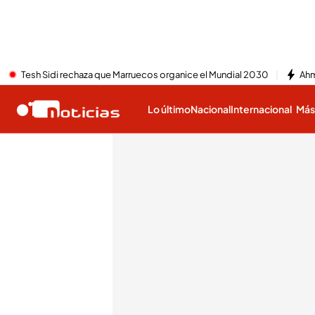
Tesh Sidi rechaza que Marruecos organice el Mundial 2030
Ahm
Lo último
Nacional
Internacional
Má