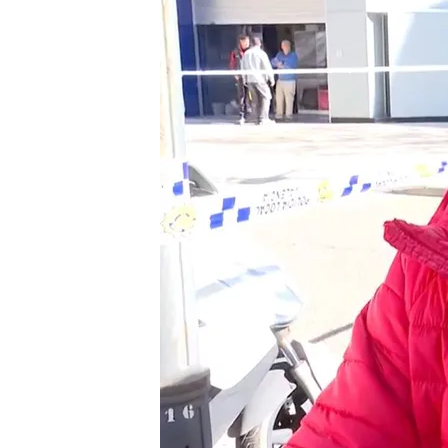
23 FEB 2024 - 15:50h.
El conserje Julián no du
ver el humo en la planta
Julián estuvo ayudando 
por el riesgo del incend
El incendio ha dejado h
Compartir
Los afectados por el
ince
Campanar de València,
si
aparecer más muertos. Es