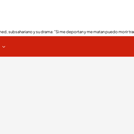
ed, subsahariano y su drama: "Si me deportan y me matan puedo morir tra
s