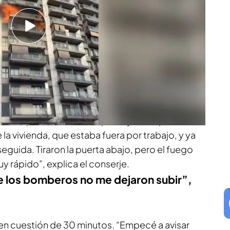
ro. En parte, gracias a la ayuda de Julián. Él no
s, puerta por puerta, para salvar sus vidas.
os y medio de cárcel: las reacciones a la
e, aunque el incendio se produjo en la planta
 la vivienda, que estaba fuera por trabajo, y ya
eguida. Tiraron la puerta abajo, pero el fuego
y rápido”, explica el conserje.
e los bomberos no me dejaron subir”,
en cuestión de 30 minutos. “Empecé a avisar