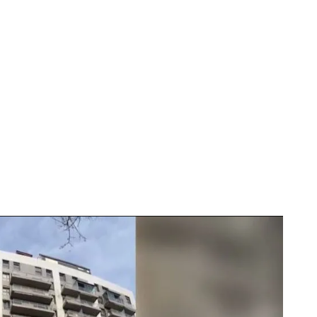
s bloques fueron devorados por las llamas en menos de una hora
ificio muy rápido”, dice Julián
r con el edificio situado en la zona de Campanar
co muertos
,
14 desaparecidos
y 15 heridos