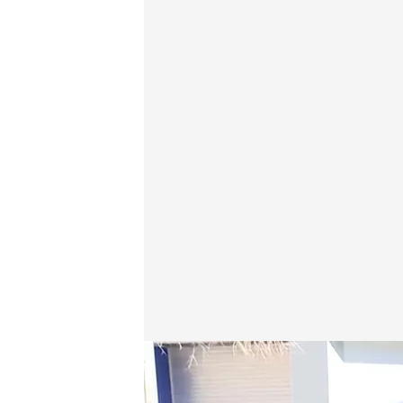
Julián llamó a cada puerta de los vecinos en el ince
Redacción digital Noticias Cuatro