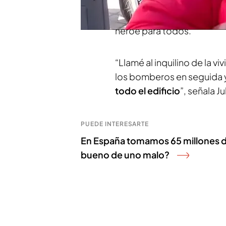
agradecer la labor de Juliá
del bloque
que ardió en 
héroe para todos.
“Llamé al inquilino de la v
los bomberos en seguida y 
todo el edificio
”, señala J
PUEDE INTERESARTE
En España tomamos 65 millones de
bueno de uno malo?