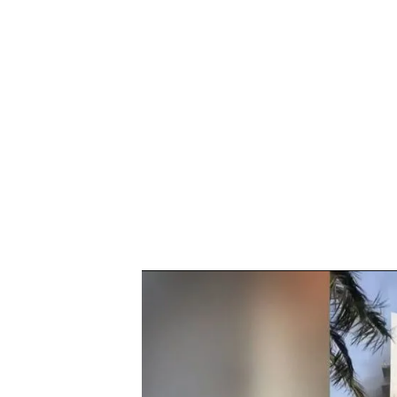
Cronología del brutal incendio de Valencia: los do
“El fuego envolvió todo el ed
El incendió que arrasó aye
de Valencia ha dejado
cin