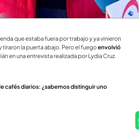
n”, dice una de las vecinas.
Julián
es el
conserje
menos de una hora
. Pero, a partir de ahora, es un
ivienda que estaba fuera por trabajo y ya vinieron
tiraron la puerta abajo. Pero el fuego
envolvió
ulián en una entrevista realizada por Lydia Cruz.
 cafés diarios: ¿sabemos distinguir uno