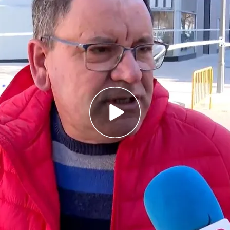
do en avisar puerta por puerta a los vecinos tras
 siete
hasta que los bomberos no le dejaron subir
io
asta ahora cuatro muertos y 14 desaparecidos
ndio,
en el edificio situado en la zona de
guen sin dar crédito a lo ocurrido. “Van a
 imposible que solo sean cuatro. Tenemos que