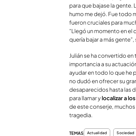
para que bajase la gente. 
humo me dejó. Fue todo m
fueron cruciales para muc
“Llegó un momento en el
quería bajar a más gente”, 
Julián se ha convertido en
importancia a su actuación 
ayudar en todo lo que he p
no dudó en ofrecer su gra
desaparecidos hasta las d
para llamar y
localizar a lo
de este conserje, muchos d
tragedia.
TEMAS
Actualidad
Sociedad