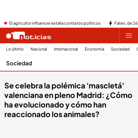
El agricultor influencer estalla contra los políticos
Faten, de 26
Lo último
Nacional
Internacional
Economía
Sociedad
Sociedad
Se celebra la polémica 'mascletá'
valenciana en pleno Madrid: ¿Cómo
ha evolucionado y cómo han
reaccionado los animales?