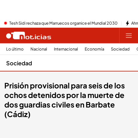
Tesh Sidi rechaza que Marruecos organice el Mundial 2030
Ahm
Lo último
Nacional
Internacional
Economía
Sociedad
Sociedad
Prisión provisional para seis de los
ochos detenidos por la muerte de
dos guardias civiles en Barbate
(Cádiz)