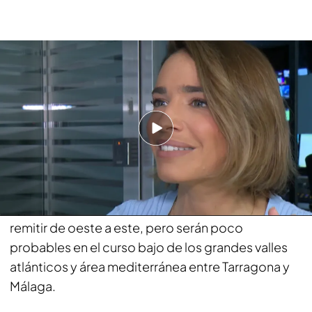
La borrasca Karlotta toma tierra este fin de semana: necesitamos un mes
de lluvias suaves y constantes para paliar la sequía
Se esperan
precipitaciones más intensas
y
abundantes en el extremo norte, sistemas Central
e Ibérico y sierras del sureste, sin descartar que
sean localmente fuertes o persistentes en el
entorno del norte de Navarra y sierras del sudeste.
En otras zonas serán ocasionales, con tendencia a
remitir de oeste a este, pero serán poco
probables en el curso bajo de los grandes valles
atlánticos y área mediterránea entre Tarragona y
Málaga.