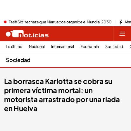
Tesh Sidi rechaza que Marruecos organice el Mundial 2030
Ahm
Lo último
Nacional
Internacional
Economía
Sociedad
Sociedad
La borrasca Karlotta se cobra su
primera víctima mortal: un
motorista arrastrado por una riada
en Huelva