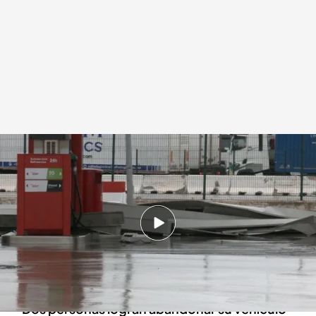
Las fuertes rachas de viento han arrancado el techo de una gasolinera en el
puerto de Algeciras, Cádiz
Redacción digital Noticias Cuatro
Agencia EFE
09 FEB 2024 - 20:46h.
El motorista fallecido en Villablanca ha sido
arrastrado por el agua cuando se disponía a
atravesar un arroyo
Dos personas logran abandonar su vehículo