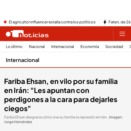
El agricultor influencer estalla contra los políticos
Faten, de 26
Lo último
Nacional
Internacional
Economía
Sociedad
Internacional
Fariba Ehsan, en vilo por su familia
en Irán: "Les apuntan con
perdigones a la cara para dejarles
ciegos"
Fariba Ehsan desgrana cómo vive su familia la represión en Irán.
.
Imagen:
Jorge Hernández