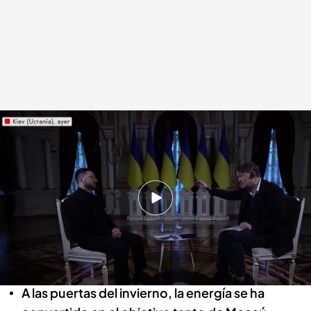
Una imagen de Zelenski en pleno apagón en una entrevista con 'The
Guardian'
.
Cuatro
Redacción digital Noticias Cuatro
10 NOV 2025 - 22:09h.
Zelenski sufre un apagón en plena entrevista
en televisión, un síntoma de lo que vive
Ucrania.
A las puertas del invierno, la energía se ha