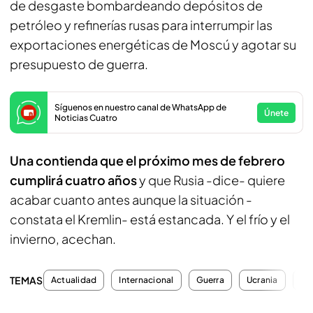
de desgaste bombardeando depósitos de
petróleo y refinerías rusas para interrumpir las
exportaciones energéticas de Moscú y agotar su
presupuesto de guerra.
Síguenos en nuestro canal de WhatsApp de
Únete
Noticias Cuatro
Una contienda que el próximo mes de febrero
cumplirá cuatro años
y que Rusia -dice- quiere
acabar cuanto antes aunque la situación -
constata el Kremlin- está estancada. Y el frío y el
invierno, acechan.
TEMAS
Actualidad
Internacional
Guerra
Ucrania
Ru