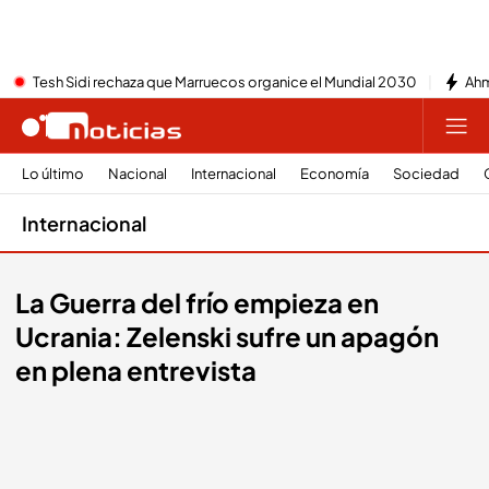
Tesh Sidi rechaza que Marruecos organice el Mundial 2030
Ahm
Lo último
Nacional
Internacional
Economía
Sociedad
Internacional
La Guerra del frío empieza en
Ucrania: Zelenski sufre un apagón
en plena entrevista