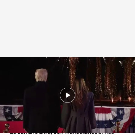
Donald Trump se prepara para su toma de posesión
.
NOTICIAS CUATRO
Redacción digital Noticias Cuatro
19 ENE 2025 - 14:26h.
Donald Trump se prepara para su toma de
posesión como presidente de Estados Unidos
Trump convertirá su investidura en una especie
de cumbre ultra, con mandatarios afines