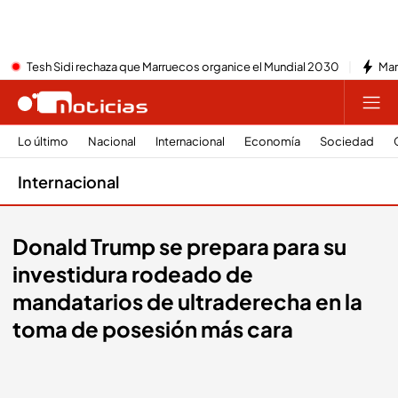
Tesh Sidi rechaza que Marruecos organice el Mundial 2030
Mar
Lo último
Nacional
Internacional
Economía
Sociedad
Internacional
Donald Trump se prepara para su
investidura rodeado de
mandatarios de ultraderecha en la
toma de posesión más cara