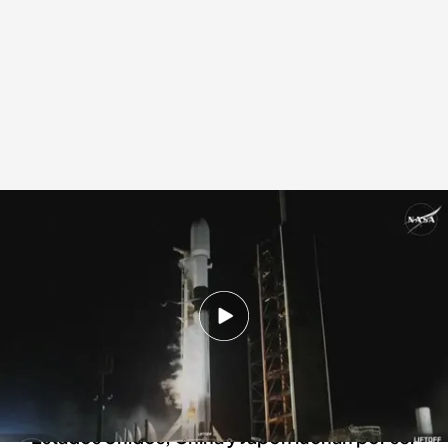
Los planes de Elon Musk en la Luna
Redacción digital Noticias Cuatro
15 ENE 2025 - 21:00h.
SpaceX ha lanzado dos nuevas misiones a la
Luna de compañías privadas, una de Estados
Unidos y otra de Japón, en un mismo cohete
Estados Unidos, China y Japón luchan por ser