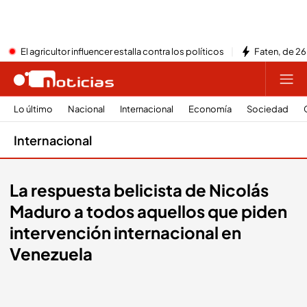
El agricultor influencer estalla contra los políticos
Faten, de 26
Lo último
Nacional
Internacional
Economía
Sociedad
Internacional
La respuesta belicista de Nicolás
Maduro a todos aquellos que piden
intervención internacional en
Venezuela