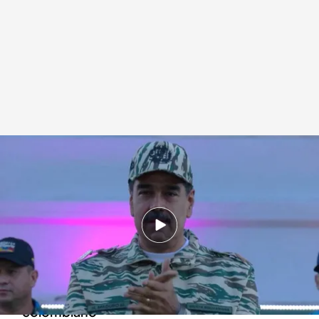
Nicolás Maduro dice que en Venezuela "nadie" quiere la intervención que
pide Álvaro Uribe
.
NOTICIAS CUATRO
Redacción digital Noticias Cuatro
12 ENE 2025 - 15:09h.
Nicolás Maduro responde a Álvaro Uribe y
asegura que en Venezuela "nadie" quiere la
intervención que pide el expresidente
colombiano