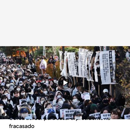
Crecen las protestas en Seúl
Redacción digital Noticias Cuatro
07 DIC 2024 - 14:35h.
Miles de personas se han concentrado en Seúl
para pedir el cese del presidente
La moción presentada por la oposición de
Corea del Sur para cesar al presidente ha
fracasado