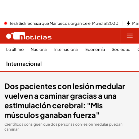
Tesh Sidi rechaza que Marruecos organice el Mundial 2030
Mar
Lo último
Nacional
Internacional
Economía
Sociedad
Internacional
Dos pacientes con lesión medular
vuelven a caminar gracias a una
estimulación cerebral: "Mis
músculos ganaban fuerza"
Científicos consiguen que dos personas con lesión medular puedan
caminar