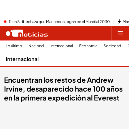
Tesh Sidi rechaza que Marruecos organice el Mundial 2030
Mar
Lo último
Nacional
Internacional
Economía
Sociedad
Internacional
Encuentran los restos de Andrew
Irvine, desaparecido hace 100 años
en la primera expedición al Everest