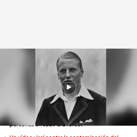
Encuentran el cuerpo de Andrew Irvine, quien desapareció hace 100 años
Redacción digital Noticias Cuatro
11 OCT 2024 - 20:49h.
Irvine y George Mallory fueron vistos por
última vez a solo 200 metros de la cumbre
Ambos intentaban convertirse en las primeras
personas en subir al Everest