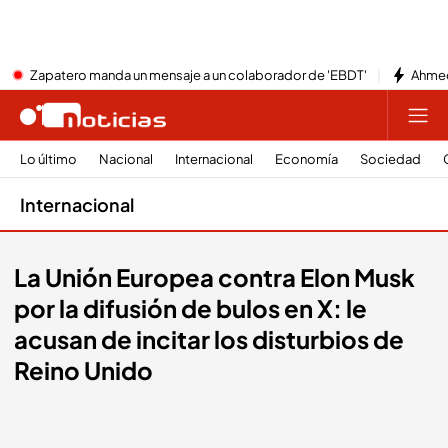
Zapatero manda un mensaje a un colaborador de 'EBDT'
Ahmed
Lo último
Nacional
Internacional
Economía
Sociedad
Internacional
La Unión Europea contra Elon Musk
por la difusión de bulos en X: le
acusan de incitar los disturbios de
Reino Unido