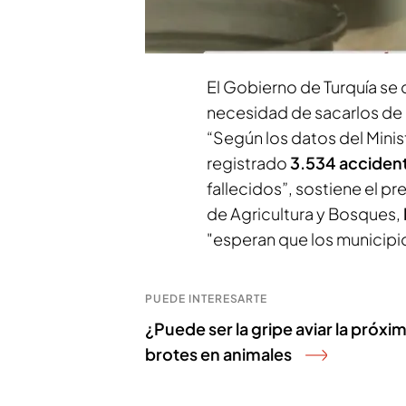
que vagan por las calles. 
país con protestas y con e
El Gobierno de Turquía se 
necesidad de sacarlos de 
“Según los datos del Minist
registrado
3.534 accident
fallecidos”, sostiene el pr
de Agricultura y Bosques,
"esperan que los municipi
PUEDE INTERESARTE
¿Puede ser la gripe aviar la próxi
brotes en animales