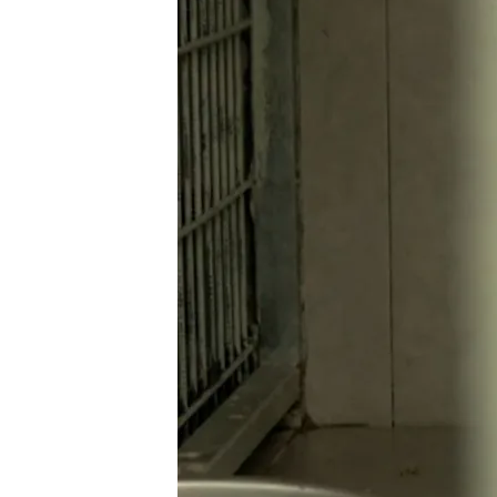
03 JUN 2024 - 21:15h.
El Gobierno señala que 
3.534 accidentes de tr
La ley consiste en dejar
consiguen se les aplicar
La medida ha desatado u
Compartir
Turquía quiere aprobar una
abandonados
si no encuen
el Gobierno turco, nace pa