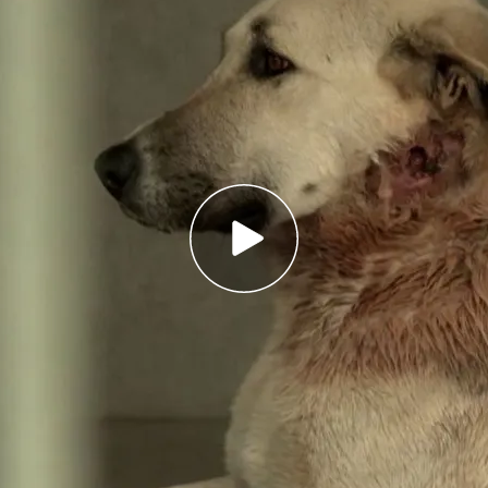
en los últimos cinco años se han registrado
áfico por choques con animales
 30 días para que sean adoptados y si no lo
á la eutanasia
n intenso debate en el país con protestas
 nueva ley para
sacrificar
a los
perros
tran un hogar en 30 días. Esta iniciativa, según
ra controlar a los cuatro millones de animales