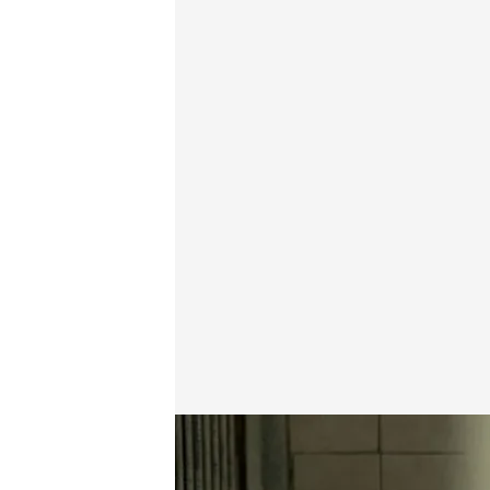
Turquía quiere aprobar una ley para sacrificar a los 
Redacción digital Noticias Cuatro