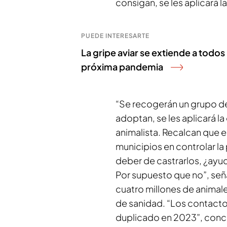
consigan, se les aplicará l
PUEDE INTERESARTE
La gripe aviar se extiende a todos
próxima pandemia
“Se recogerán un grupo de 
adoptan, se les aplicará la
animalista. Recalcan que el
municipios en controlar l
deber de castrarlos, ¿ayud
Por supuesto que no”, señ
cuatro millones de animal
de sanidad. “Los contact
duplicado en 2023”, concl