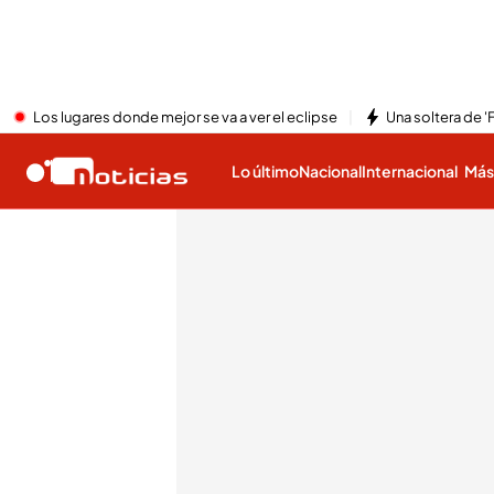
Los lugares donde mejor se va a ver el eclipse
Una soltera de '
Lo último
Nacional
Internacional
Má