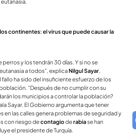
a eutanasia.
 los continentes: el virus que puede causar la
perros y los tendrán 30 días. Y si no se
 eutanasia a todos”, explica
Nilgul Sayar
,
 fallo ha sido del insuficiente esfuerzo de los
a población. “Después de no cumplir con su
arán los municipios a controlar la población?
ala Sayar. El Gobierno argumenta que tener
es en las calles genera problemas de seguridad y
os con riesgo de
contagio
de
rabia
se han
uye el presidente de Turquía.