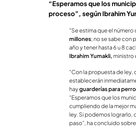
“Esperamos que los municipi
proceso”, según Ibrahim Yu
"Se estima que el número 
millones
; no se sabe con 
año y tener hasta 6 u 8 ca
Ibrahim Yumakli,
ministro 
“Con la propuesta de ley,
establecerán inmediatame
hay
guarderías para perro
“Esperamos que los munic
cumpliendo de la mejor ma
ley. Si podemos lograrlo, 
paso”, ha concluido sobre 