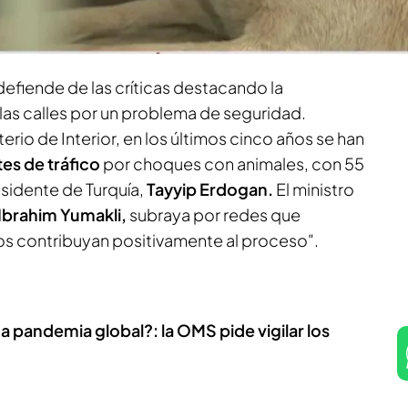
La medida ha desatado un intenso debate en el
l mundo de la cultura en contra.
defiende de las críticas destacando la
las calles por un problema de seguridad.
erio de Interior, en los últimos cinco años se han
es de tráfico
por choques con animales, con 55
esidente de Turquía,
Tayyip Erdogan.
El ministro
Ibrahim Yumakli,
subraya por redes que
os contribuyan positivamente al proceso".
ma pandemia global?: la OMS pide vigilar los