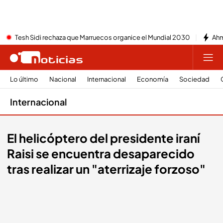
Tesh Sidi rechaza que Marruecos organice el Mundial 2030
Ahm
Lo último
Nacional
Internacional
Economía
Sociedad
Internacional
El helicóptero del presidente iraní
Raisi se encuentra desaparecido
tras realizar un "aterrizaje forzoso"