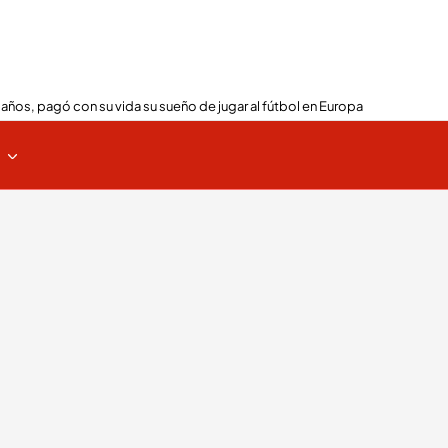
 años, pagó con su vida su sueño de jugar al fútbol en Europa
s