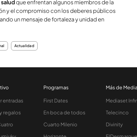
 salud
que enfrentan algunos miembros de la
ición y el compromiso con los deberes públicos
dando un mensaje de fortaleza y unidad en
nal
Actualidad
tivo
Programas
Más de Medi
 entradas
First Dates
Mediaset Infi
y regalos
En boca de todos
Telecinco
Cuatro
Cuarto Milenio
Divinity
Iumiuky
Horizonte
ElDesmarqu