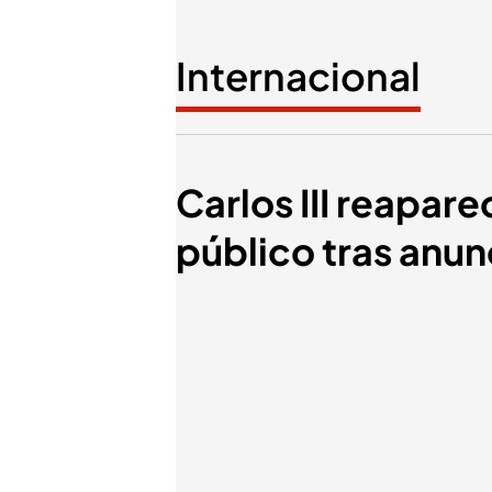
Internacional
Carlos III reapar
público tras anu