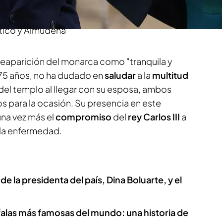
te asistía toda la familia real, pero en la que no
e gales tras el reciente diagnóstico de Kate,
tico y Almudena
a reaparición del monarca como "tranquila y
75 años, no ha dudado en
saludar
a la
multitud
del templo al llegar con su esposa, ambos
s para la ocasión. Su presencia en este
una vez más el
compromiso
del
rey Carlos III
a
 la enfermedad.
 de la presidenta del país, Dina Boluarte, y el
éfalas más famosas del mundo: una historia de