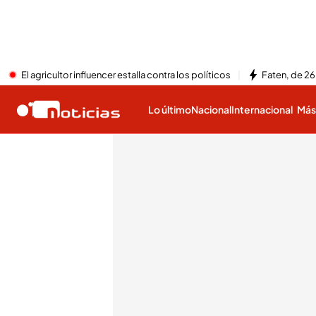
El agricultor influencer estalla contra los políticos
Faten, de 26
Lo último
Nacional
Internacional
Má