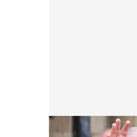
Carlos III reaparece en la misa de Pascua
Redacción digital Noticias Cuatro