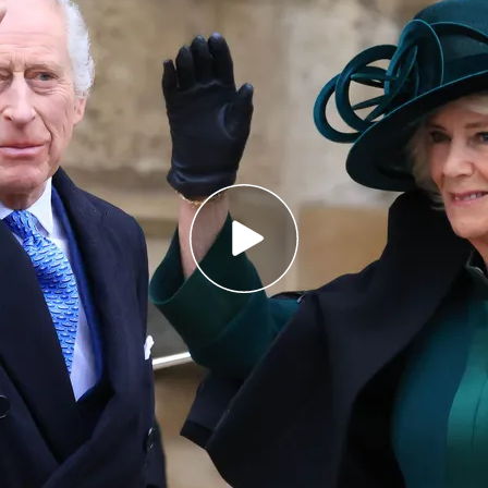
aparecido públicamente este domingo de
Camila, ha asistido al servicio religioso de
San Jorge
ipes de Gales era de esperar tras el reciente
cido
públicamente en este domingo de
de san Jorge, en el palacio de Windsor, en una