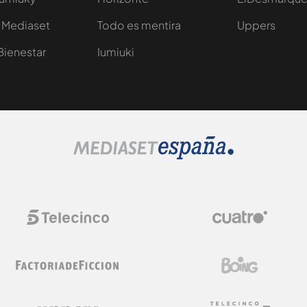
 Mediaset
Todo es mentira
Uppers
Bienestar
Iumiuki