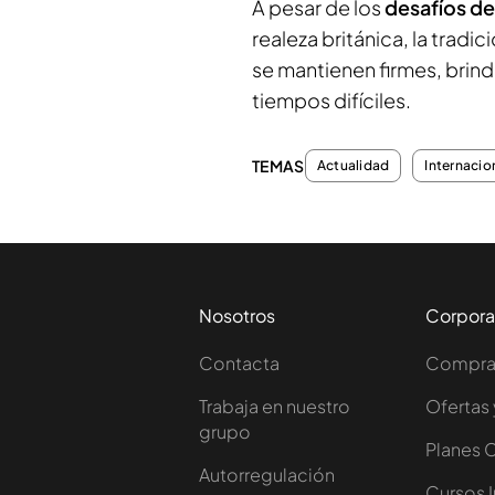
A pesar de los
desafíos de
realeza británica, la trad
se mantienen firmes, brin
tiempos difíciles.
TEMAS
Actualidad
Internacio
Nosotros
Corpora
Contacta
Comprar
Trabaja en nuestro
Ofertas 
grupo
Planes 
Autorregulación
Cursos 