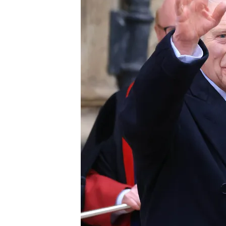
31 MAR 2024 - 14:40h.
El rey Carlos III ha re
resurrección
Acompañado por la reina 
Pascua en la iglesia de 
La ausencia de los prínc
diagnóstico de Kate
Compartir
El
rey Carlos III
ha reapare
resurrección en la capilla 