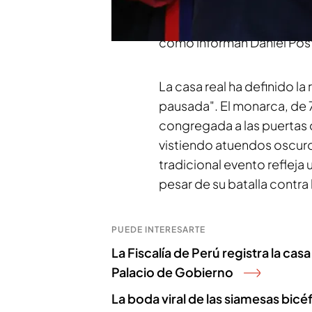
misa a la que tradicionalmen
han estado los príncipes d
como informan Daniel Pos
La casa real ha definido l
pausada". El monarca, de 
congregada a las puertas 
vistiendo atuendos oscuro
tradicional evento refleja 
pesar de su batalla contra
PUEDE INTERESARTE
La Fiscalía de Perú registra la casa
Palacio de Gobierno
La boda viral de las siamesas bic