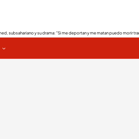
ed, subsahariano y su drama: "Si me deportan y me matan puedo morir tra
s