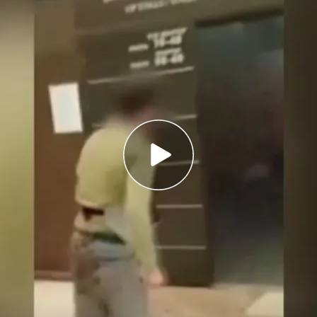
ifundido un vídeo de la masacre de Moscú que
ntre ellos tres niños, y 152 heridos
 City Hall de Moscú, el más sangriento de los
pital rusa
ntados de Moscú han sido detenidos cuando
gún Vladimir Putin
ídeo de un minuto y medio que muestra como los
aron la matanza del viernes en un auditorio de