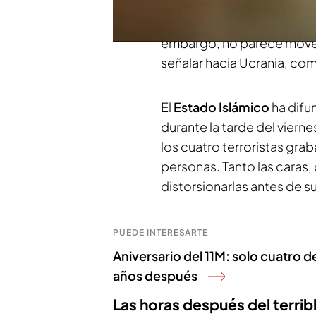
las afueras de Moscú se g
entre ellas tres niños, y he
embargo, no parece mover 
señalar hacia Ucrania, co
El
Estado Islámico
ha difu
durante la tarde del vierne
los cuatro terroristas gr
personas. Tanto las caras,
distorsionarlas antes de su
PUEDE INTERESARTE
Aniversario del 11M: solo cuatro
años después
Las horas después del terrib