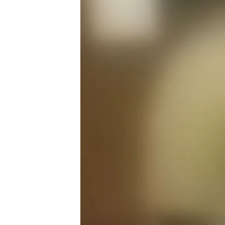
24 MAR 2024 - 14:43h.
El Estado Islámico ha d
ha dejado 133 muertos, e
El atentado en el Crocus
últimos 20 años en la ca
Los autores de los ate
huían hacia Ucrania, se
Compartir
El ISIS ha difundido un v
cuatro terroristas
que caus