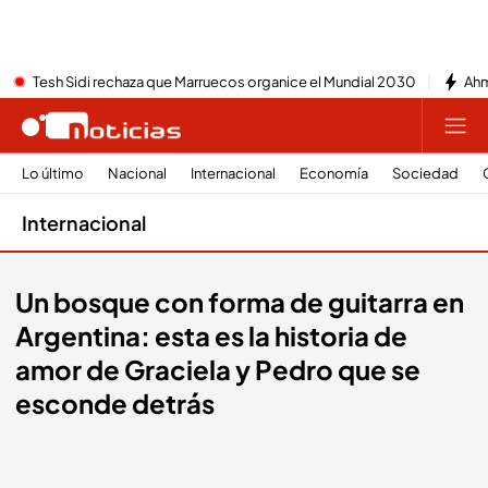
Tesh Sidi rechaza que Marruecos organice el Mundial 2030
Ahm
Lo último
Nacional
Internacional
Economía
Sociedad
Internacional
Un bosque con forma de guitarra en
Argentina: esta es la historia de
amor de Graciela y Pedro que se
esconde detrás