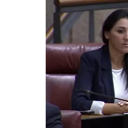
23 OCT 2025 - 20:49h.
La formación Por Andal
han sido manipuladas co
Juana Moreno contesta: 
de que las mentiras, los
Compartir
La
mamografía de Anabel 
del fallo informático
de lo
Andalucía, denuncia así qu
política y social en Andalu
para Noticias Cuatro
.