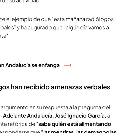
o de su actividad.
e el ejemplo de que "esta mañana radiólogos
bales" y ha augurado que "algún día vamos a
nta".
en Andalucía se enfanga
gos han recibido amenazas verbales
argumento en su respuesta a la pregunta del
-Adelante Andalucía, José Ignacio García,
a
ta retórica de "
sabe quién está alimentando
responderse que
"las mentiras, las demagogias