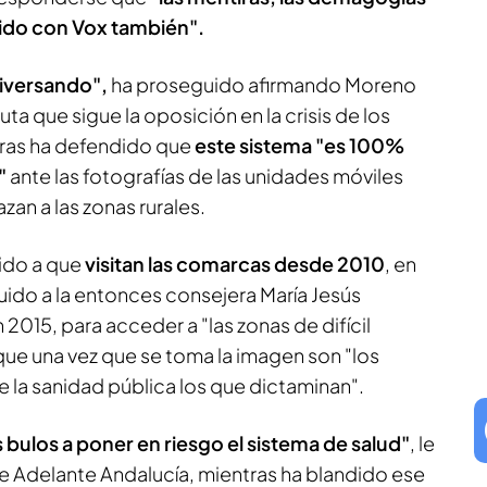
dido con Vox también".
giversando",
ha proseguido afirmando Moreno
 ruta que sigue la oposición en la crisis de los
tras ha defendido que
este sistema "es 100%
"
ante las fotografías de las unidades móviles
zan a las zonas rurales.
ido a que
visitan las comarcas desde 2010
, en
buido a la entonces consejera María Jesús
2015, para acceder a "las zonas de difícil
que una vez que se toma la imagen son "los
 la sanidad pública los que dictaminan".
 bulos a poner en riesgo el sistema de salud"
, le
e Adelante Andalucía, mientras ha blandido ese