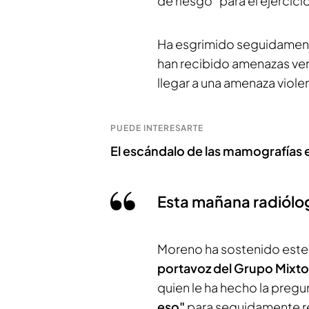
de riesgo" para el ejercici
Ha esgrimido seguidament
han recibido amenazas ver
llegar a una amenaza viole
PUEDE INTERESARTE
El escándalo de las mamografías 
Esta mañana radiólo
Moreno ha sostenido este 
portavoz del Grupo Mixto
quien le ha hecho la pregun
eso"
para seguidamente 