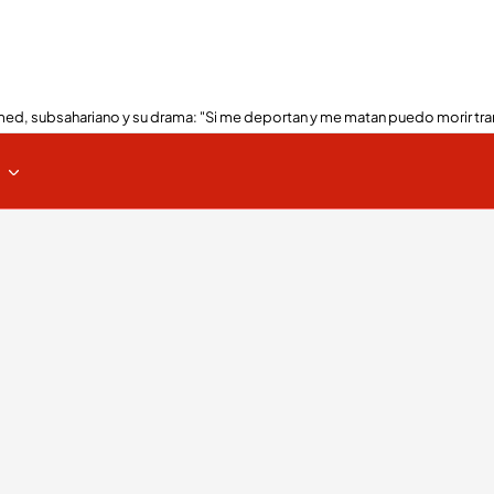
ed, subsahariano y su drama: "Si me deportan y me matan puedo morir tra
s