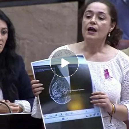
ucía denuncia que las pruebas de mamografías
n la imagen de 'la teta de Anabel'
"Los profesionales sanitarios se han quejado
 bulos es una situación de riesgo".
revoluciona el parlamento: antes y después
s últimos días en Andalucía. La formación Por
e las pruebas han sido manipuladas. La tensión
cía continúa, informa
Tania Sánchez Mancha