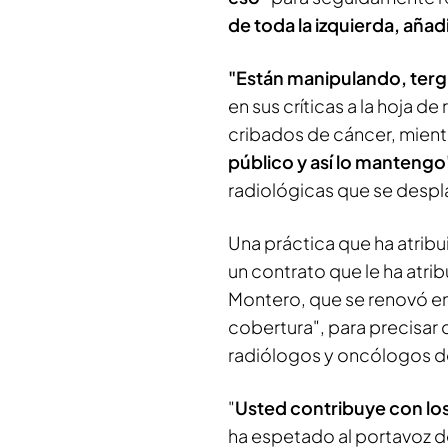
de toda la izquierda, aña
"Están manipulando, ter
en sus críticas a la hoja de
cribados de cáncer, mien
público y así lo mantengo
radiológicas que se despla
Una práctica que ha atribu
un contrato que le ha atri
Montero, que se renovó en 
cobertura", para precisar 
radiólogos y oncólogos de
"
Usted contribuye con los
ha espetado al portavoz d