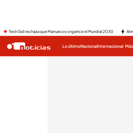
Tesh Sidi rechaza que Marruecos organice el Mundial 2030
Ahm
Lo último
Nacional
Internacional
Má