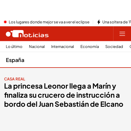
Los lugares donde mejor se va a ver el eclipse
Una soltera de '
Lo último
Nacional
Internacional
Economía
Sociedad
España
CASA REAL
La princesa Leonor llega a Marín y
finaliza su crucero de instrucción a
bordo del Juan Sebastián de Elcano