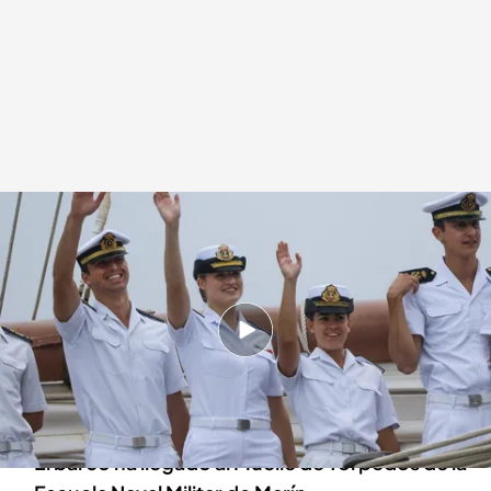
La princesa Leonor llega a Marín
.
Imagen: EFE | Vídeo: Noticias Cuatro
Redacción digital Noticias Cuatro
13 JUL 2025 - 20:45h.
La princesa Leonor ha finalizado este domingo
su crucero de instrucción a bordo del buque
escuela Juan Sebastián de Elcano
El barco ha llegado al Muelle de Torpedos de la