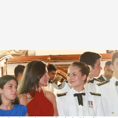
La reina Letizia y la princesa Leonor en Panamá, juntas en la parada de
Elcano en Panamá
.
NOTICIAS CUATRO
Redacción digital Noticias Cuatro
04 MAY 2025 - 14:36h.
La reina Letizia y la princesa Leonor
deslumbran en la recepción de Elcano en su
parada en Panamá