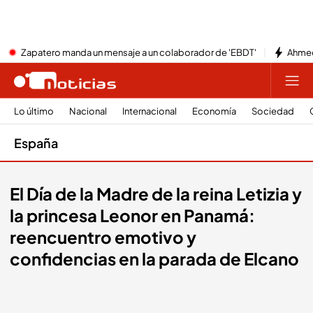
Zapatero manda un mensaje a un colaborador de 'EBDT'
Ahmed
Lo último
Nacional
Internacional
Economía
Sociedad
España
El Día de la Madre de la reina Letizia y
la princesa Leonor en Panamá:
reencuentro emotivo y
confidencias en la parada de Elcano