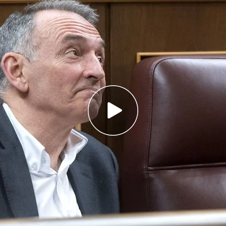
io de IU, Enrique Santiago, asegura que su
reunión de la mesa de partidos
exige a Interior que cancele de forma inmediata
de munición
e el país alcanzará el 2% del gasto en Defensa
socio fiable”
nen de acuerdo en el grado de desacuerdo con
Defensa
, un aspecto que ya
pidió la Casa Blanca