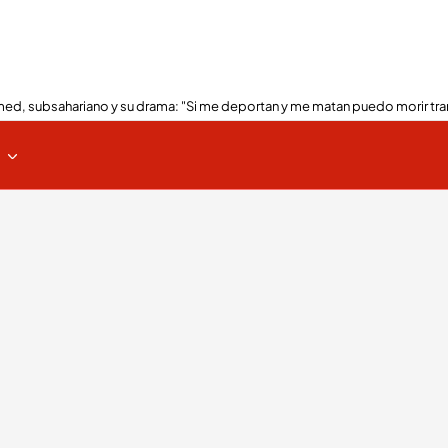
ed, subsahariano y su drama: "Si me deportan y me matan puedo morir tra
s