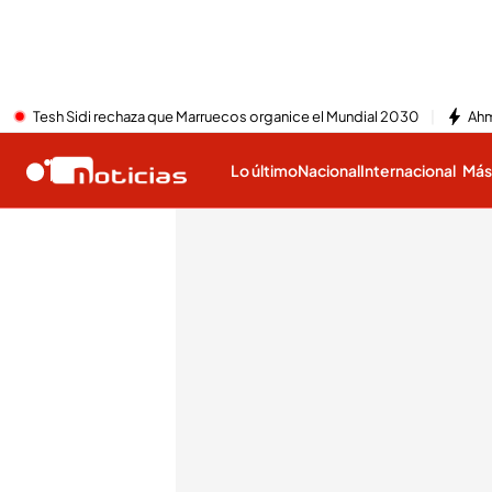
Tesh Sidi rechaza que Marruecos organice el Mundial 2030
Ahm
Lo último
Nacional
Internacional
Má