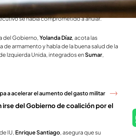
do
.
Izquierda Unida
habla de la “
crisis de
e la legislatura” por la compra a Israel de 15
jecutivo se había comprometido a anular.
a del Gobierno,
Yolanda Díaz
, acota las
a de armamento y habla de la buena salud de la
s de Izquierda Unida, integrados en
Sumar
,
a acelerar el aumento del gasto militar
irse del Gobierno de coalición por el
de IU,
Enrique Santiago
, asegura que su