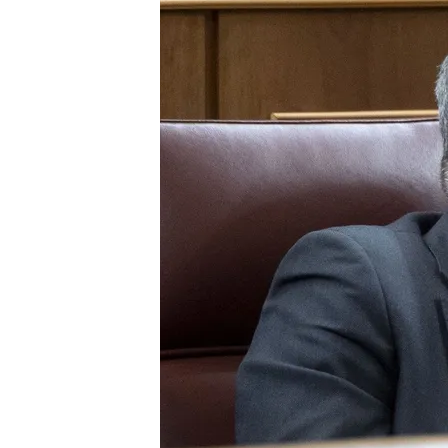
23 ABR 2025 - 20:32h.
El portavoz parlamentar
formación reclama una 
La ministra de Trabajo 
el contrato de compra 
Pedro Sánchez afirma qu
en 2025: “España es un 
Compartir
Dentro de Sumar no se po
el
aumento del gasto en 