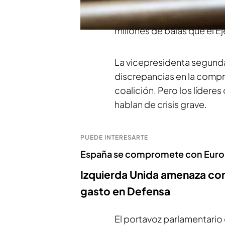
en un escueto comunica
Gobierno
más importante d
millones de balas que el E
La vicepresidenta segund
discrepancias en la compr
coalición. Pero los lídere
hablan de crisis grave.
PUEDE INTERESARTE
España se compromete con Europa 
Izquierda Unida amenaza con 
gasto en Defensa
El portavoz parlamentario 