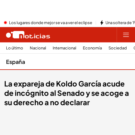
Los lugares donde mejor se va a ver el eclipse
Una soltera de '
Lo último
Nacional
Internacional
Economía
Sociedad
España
La expareja de Koldo García acude
de incógnito al Senado y se acoge a
su derecho a no declarar