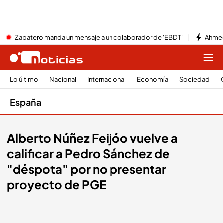
Zapatero manda un mensaje a un colaborador de 'EBDT'
Ahmed
Lo último
Nacional
Internacional
Economía
Sociedad
España
Alberto Núñez Feijóo vuelve a
calificar a Pedro Sánchez de
"déspota" por no presentar
proyecto de PGE