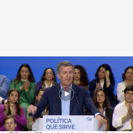
Alberto Núñez Feijóo, en la clausura de la Interparlamentaria del PP en
Sevilla
.
Noticias Cuatro
Redacción digital Noticias Cuatro
30 MAR 2025 - 15:31h.
Alberto Núñez Feijóo ha acusado al presidente
del Gobierno de "crujir" a impuestos a los
españoles