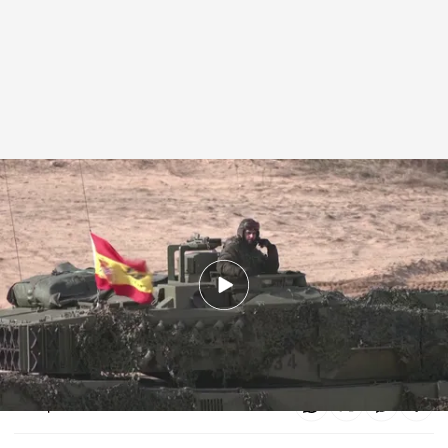
Chequeo a la industria de defensa española
.
Noticias Cuatro
Guillermo G. Gálvez
30 MAR 2025 - 16:28h.
Un sector fragmentado, sin “campeón
nacional”, pero altamente competitivo
Compartir