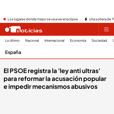
Los lugares donde mejor se va a ver el eclipse
Una soltera de '
Lo último
Nacional
Internacional
Economía
Sociedad
España
El PSOE registra la 'ley anti ultras'
para reformar la acusación popular
e impedir mecanismos abusivos