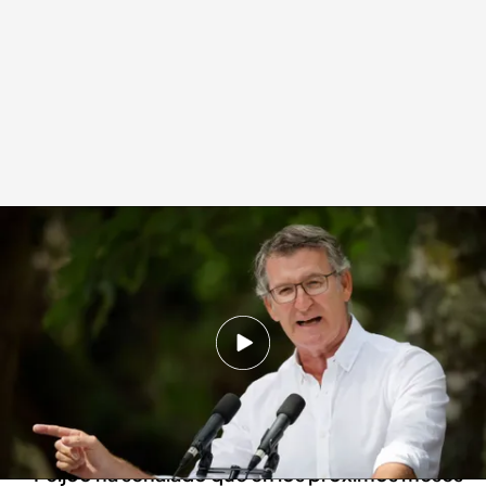
Alberto Núñez Feijóo insta a Pedro Sánchez a “dimitir”
Redacción digital Noticias Cuatro
31 AGO 2024 - 14:30h.
Alberto Núñez Feijóo ha asegurado que Pedro
Sánchez debería “dimitir” y “convocar”
elecciones
Feijóo ha señalado que en los próximos meses