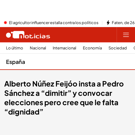
El agricultor influencer estalla contra los políticos
Faten, de 26
Lo último
Nacional
Internacional
Economía
Sociedad
España
Alberto Núñez Feijóo insta a Pedro
Sánchez a “dimitir” y convocar
elecciones pero cree que le falta
“dignidad”