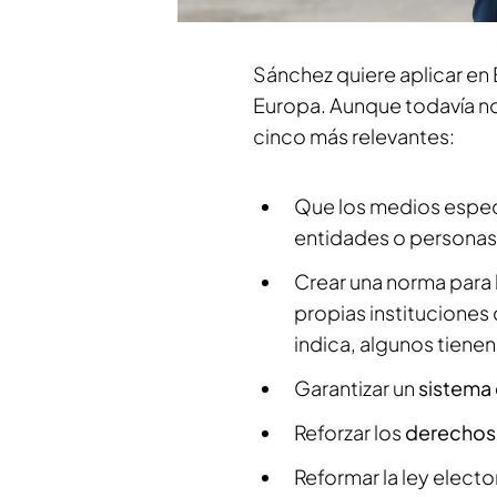
Sánchez quiere aplicar en
Europa. Aunque todavía n
cinco más relevantes:
Que los medios especi
entidades o personas 
Crear una norma para l
propias instituciones
indica, algunos tienen
Garantizar un
sistema
Reforzar los
derechos 
Reformar la ley elect