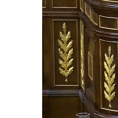
17 JUL 2024 - 14:31h.
El presidente ha justifi
proliferación de bulos 
La intención de Pedro S
ya están aprobadas en
Pedro Sánchez coge impu
plan de regeneración s
Compartir
El presidente del Gobiern
regeneración democráti