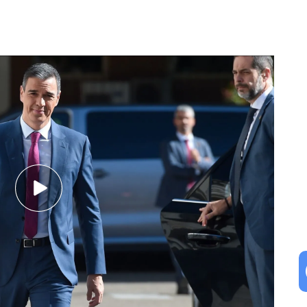
para la regeneración democrática: ¿En qué consisten?
 la regeneración democrática?
dro Sánchez, ha comparecido hoy en el Congreso
ciar las líneas fundamentales del Plan de
, más conocido como el plan de regeneración
un
paquete de medidas
que incluye cambios en
ad institucional para limitar el dinero público
os de comunicación.
 Moncloa se haya convertido "en un espacio que
ra sus negocios"