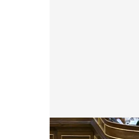
Las medidas que forman el plan de regeneración 
Redacción digital Noticias Cuatro