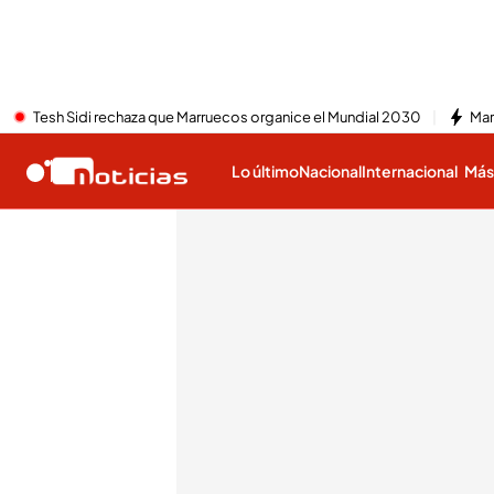
Tesh Sidi rechaza que Marruecos organice el Mundial 2030
Mar
Lo último
Nacional
Internacional
Má