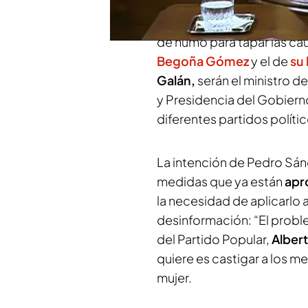
un proyecto de acción que
desinformación y los bulos
de humo para tapar las cau
Begoña Gómez
y el de
su
Galán,
serán el ministro de
y Presidencia del Gobierno
diferentes partidos políti
La intención de Pedro Sánc
medidas que ya están
apr
la necesidad de aplicarlo a
desinformación: “El problema
del Partido Popular,
Albert
quiere es castigar a los 
mujer.