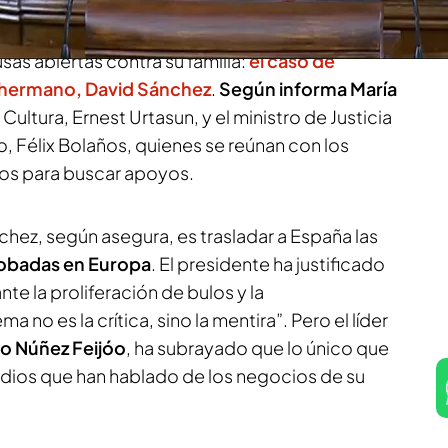
 incluye medidas para combatir la
, aunque la oposición dice que es una cortina
sas abiertas contra su familia:
el caso de
 hermano, David Sánchez
.
Según informa María
 Cultura, Ernest Urtasun, y el ministro de Justicia
, Félix Bolaños, quienes se reúnan con los
cos para buscar apoyos.
hez, según asegura, es trasladar a España las
obadas en Europa
. El presidente ha justificado
nte la proliferación de bulos y la
 no es la crítica, sino la mentira”. Pero el líder
o Núñez Feijóo
, ha subrayado que lo único que
medios que han hablado de los negocios de su