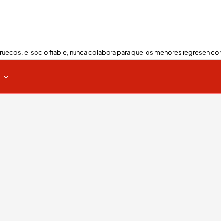
ruecos, el socio fiable, nunca colabora para que los menores regresen con
s