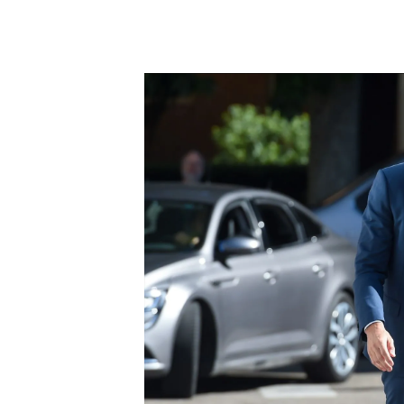
Pedro Sánchez anuncia la fecha y algunas medidas 
¿Cuáles son las medidas de
El jefe del Ejecutivo, Pe
de los Diputados para anun
Acción por la Democracia
democrática. Se basa en 
la regulación de la publicid
que se destina a los medi
PUEDE INTERESARTE
El PP critica que el Palacio de la
utiliza la mujer del presidente pa