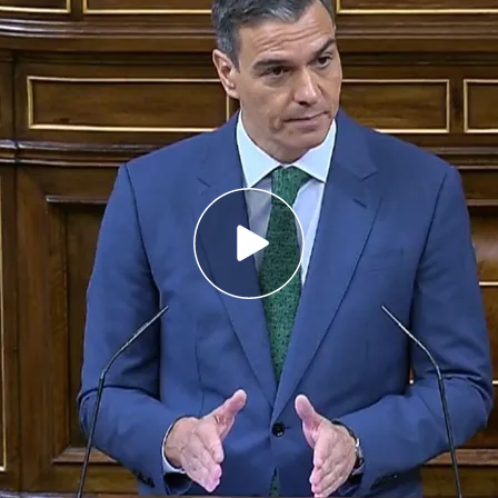
cado la necesidad de aplicarlo ante la
y la desinformación
ánchez es trasladar a España las medidas que
 Europa
lso tras su reflexión: dispuesto a liderar un
in medidas concretas
o,
Pedro Sánchez,
ha presentado el
plan de
ca
en el Congreso de los Diputados. Se trata de