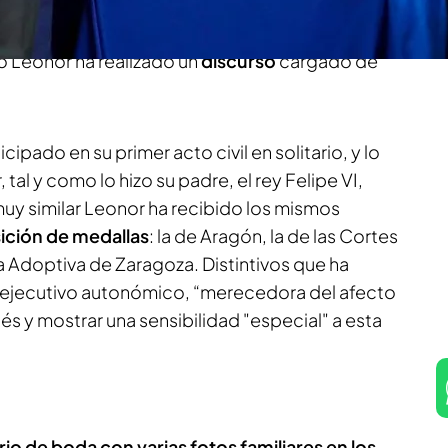
llegan cuando está a punto de terminar su
tar aragonesa.
Según informa Cristian Herráez
o Leonor ha realizado un
discurso
cargado de
cipado en su primer acto civil en solitario, y lo
 tal y como lo hizo su padre, el rey Felipe VI,
muy similar Leonor ha recibido los mismos
ición de medallas
: la de Aragón, la de las Cortes
ja Adoptiva de Zaragoza. Distintivos que ha
el ejecutivo autonómico, “merecedora del afecto
s y mostrar una sensibilidad "especial" a esta
io de boda con varias fotos familiares en los