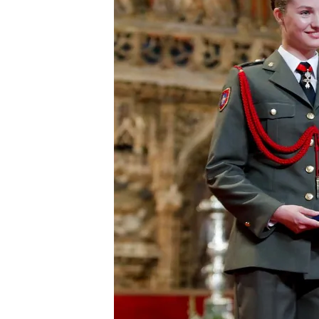
21 MAY 2024 - 15:28h.
La princesa Leonor ha r
de Aragón y el título de
En su discurso ha agrad
que en este tiempo me 
En cinco semanas la pri
Ejército de Tierra, en l
Compartir
La
princesa Leonor
ha de
princesa de Asturias ha re