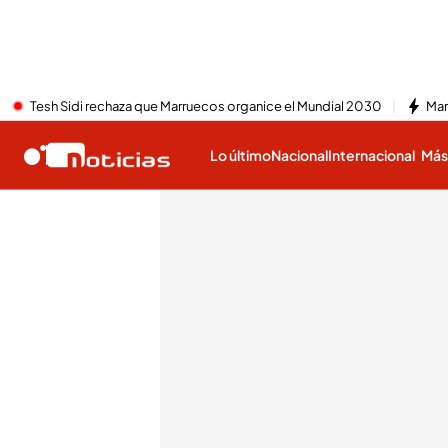
Tesh Sidi rechaza que Marruecos organice el Mundial 2030
Mar
Lo último
Nacional
Internacional
Má