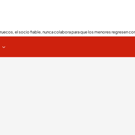
ruecos, el socio fiable, nunca colabora para que los menores regresen con
s