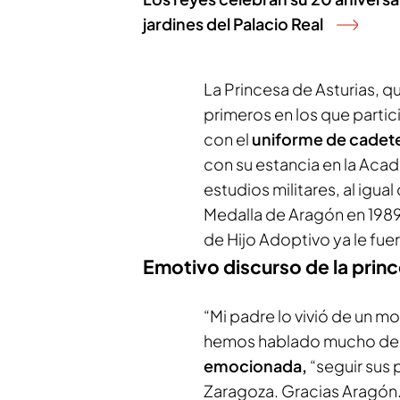
jardines del Palacio Real
La Princesa de Asturias, qu
primeros en los que parti
con el
uniforme de cadet
con su estancia en la Acad
estudios militares, al igual
Medalla de Aragón en 1989, 
de Hijo Adoptivo ya le fu
Emotivo discurso de la prin
“Mi padre lo vivió de un m
hemos hablado mucho de e
emocionada,
“seguir sus 
Zaragoza. Gracias Aragón.