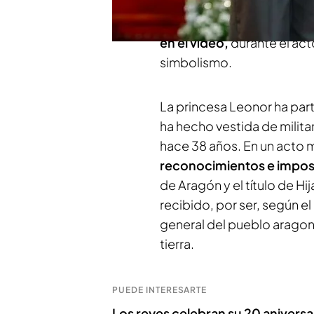
Unos reconocimientos que 
curso en la academia mili
en el vídeo,
durante el act
simbolismo.
La princesa Leonor ha parti
ha hecho vestida de militar,
hace 38 años. En un acto 
reconocimientos e impos
de Aragón y el título de Hi
recibido, por ser, según 
general del pueblo aragoné
tierra.
PUEDE INTERESARTE
Los reyes celebran su 20 aniversar