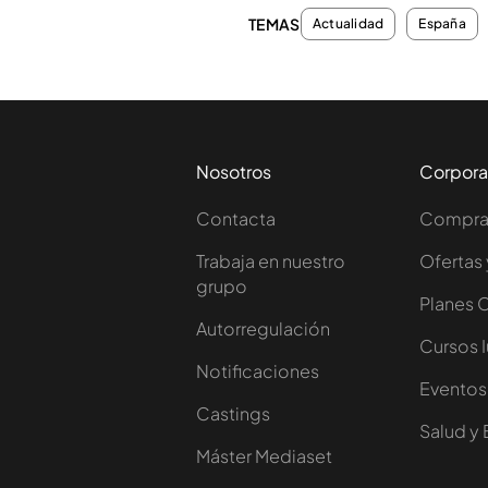
TEMAS
Actualidad
España
Nosotros
Corpora
Contacta
Comprar
Trabaja en nuestro
Ofertas 
grupo
Planes 
Autorregulación
Cursos 
Notificaciones
Eventos
Castings
Salud y 
Máster Mediaset