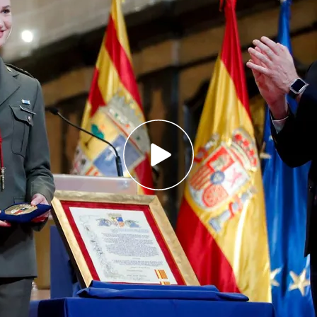
ecibido las medallas de Aragón y de las Cortes
 Hija Adoptiva de Zaragoza
ecido a "todos los que habéis hecho posible
sienta una aragonesa más”
ncesa Leonor pondrá fin a su formación en el
a Academia Militar de Zaragoza
butado en su
primer acto civil en solitario.
La
cibido tres medallas este martes en Zaragoza.