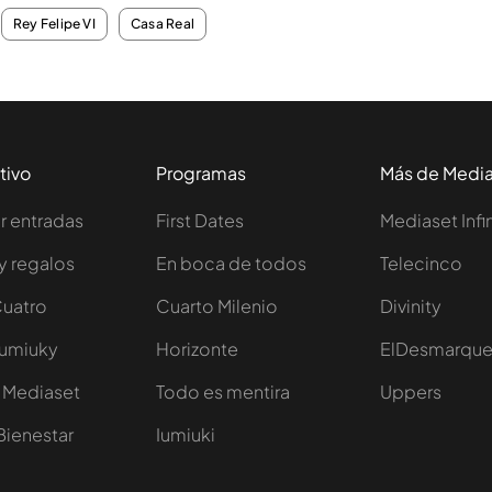
Rey Felipe VI
Casa Real
tivo
Programas
Más de Medi
 entradas
First Dates
Mediaset Infi
y regalos
En boca de todos
Telecinco
Cuatro
Cuarto Milenio
Divinity
Iumiuky
Horizonte
ElDesmarqu
 Mediaset
Todo es mentira
Uppers
Bienestar
Iumiuki