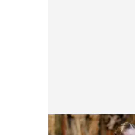
Así ha sido el emotivo discurso de la princesa Leon
Redacción digital Noticias Cuatro