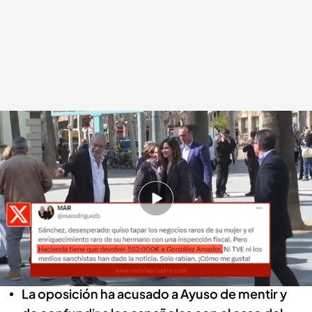
Nos explican en plató qué ocurre con el dinero que le debe Hacienda a
Alberto Gómez
Redacción digital Noticias Cuatro
18 ABR 2024 - 21:13h.
La Asamblea de Madrid vuelve a tensarse por el
cruce de acusaciones de Isabel Díaz Ayuso y
Juan Lobato
La oposición ha acusado a Ayuso de mentir y