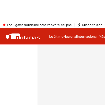
Los lugares donde mejor se va a ver el eclipse
Una soltera de '
Lo último
Nacional
Internacional
Má