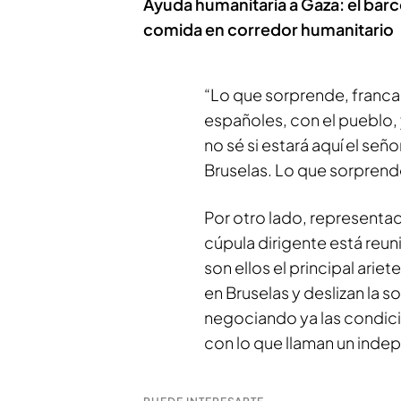
Ayuda humanitaria a Gaza: el bar
comida en corredor humanitario
“Lo que sorprende, franca
españoles, con el pueblo, 
no sé si estará aquí el señ
Bruselas. Lo que sorprend
Por otro lado, representa
cúpula dirigente está reu
son ellos el principal arie
en Bruselas y deslizan la 
negociando ya las condic
con lo que llaman un inde