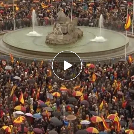
a la amnistía’ se ha vuelto a escuchar en la
Madrid
ntado por miembros de segunda fila, ya que la
eunida este fin de semana en Córdoba
su mayoría absoluta en el Senado para detener
istía
manifestado
en la plaza madrileña de
Cibeles
stía
, que está a punto de ser aprobada en el