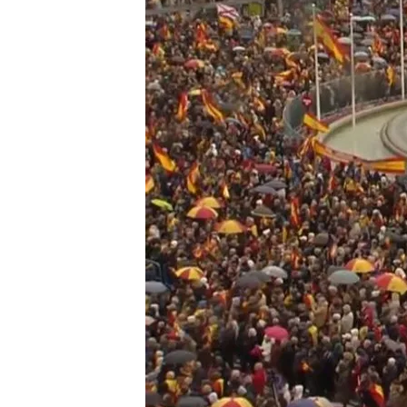
09 MAR 2024 - 14:47h.
Un grito unánime de ‘no 
glorieta de Cibeles de 
El PP ha estado represe
cúpula dirigente está r
Vox insta al PP a usar 
para frenar la ley de amn
Compartir
Miles de personas se han
para clamar
contra
la
amni