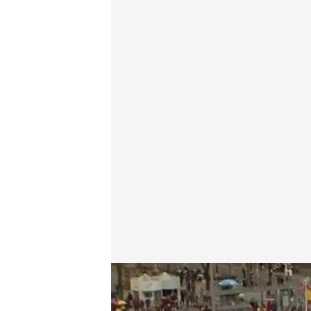
Miles de personas se manifiestan en Madrid contra 
Redacción digital Noticias Cuatro