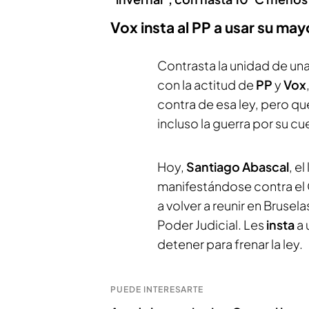
Vox insta al PP a usar su may
Contrasta la unidad de una
con la actitud de
PP
y
Vox
contra de esa ley, pero q
incluso la guerra por su c
Hoy,
Santiago
Abascal
, e
manifestándose contra el
a volver a reunir en Brusel
Poder Judicial. Les
insta
a 
detener para frenar la ley.
PUEDE INTERESARTE