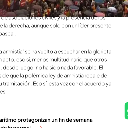
sidente del Gobierno, Pedro Sánchez, porque
 para su dimisión. Detrás de esta nueva
de asociaciones civiles y la presencia de los
e la derecha, aunque solo con un líder presente
bascal.
a amnistía’ se ha vuelto a escuchar en la glorieta
 acto, eso sí, menos multitudinario que otros
a, desde luego, no ha sido nada favorable. El
as de que la polémica ley de amnistía recale de
 tramitación. Eso sí, esta vez con el acuerdo ya
es.
marítimo protagonizan un fin de semana
 de lo normal