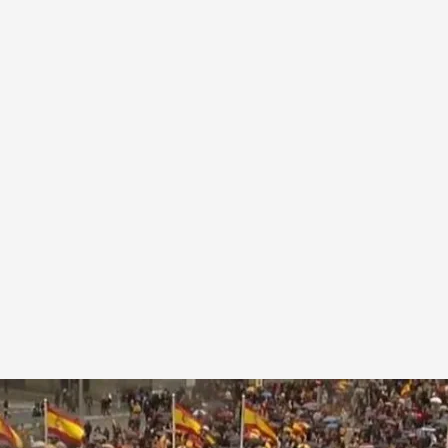
al amnistía
.
Noticias Cuatro