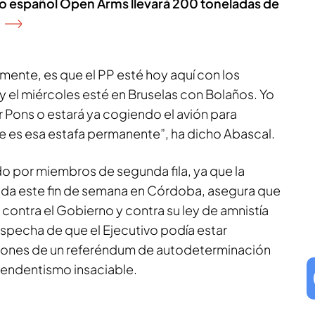
co español Open Arms llevará 200 toneladas de
mente, es que el PP esté hoy aquí con los
y el miércoles esté en Bruselas con Bolaños. Yo
or Pons o estará ya cogiendo el avión para
e es esa estafa permanente”, ha dicho Abascal.
do por miembros de segunda fila, ya que la
nida este fin de semana en Córdoba, asegura que
te contra el Gobierno y contra su ley de amnistía
sospecha de que el Ejecutivo podía estar
iones de un referéndum de autodeterminación
pendentismo insaciable.