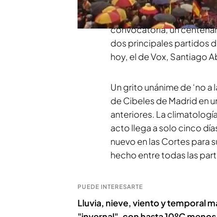
Congreso, y contra el pre
sobran, dicen, los motivos
convocatoria, un centenar 
dos principales partidos d
hoy, el de Vox, Santiago A
Un grito unánime de ‘no a l
de Cibeles de Madrid en un
anteriores. La climatologí
acto llega a solo cinco dí
nuevo en las Cortes para su
hecho entre todas las part
PUEDE INTERESARTE
Lluvia, nieve, viento y temporal 
"invernal", con hasta 10ºC menos