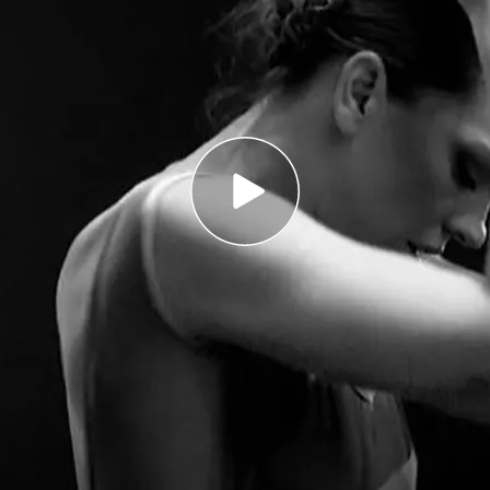
osca debuta como actriz en Mérida en la una
el mito de Medusa
partido con Elisabeth Biosca ensayos, dudas e
s días su ya tradicional
Festival Internacional de
acaba de estrenar
Medusa
, una obra que cuenta
perimentado elenco encabezado por Victoria
Lorenzo y Mariola Fuentes.
ias Cuatro, hemos querido estar con una
omo actriz. Se llama
Elisabet Biosca
, interpreta a