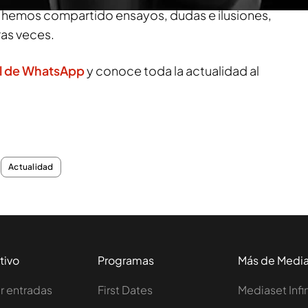
la hemos compartido ensayos, dudas e ilusiones,
ras veces.
l de WhatsApp
y conoce toda la actualidad al
Actualidad
tivo
Programas
Más de Medi
 entradas
First Dates
Mediaset Infi