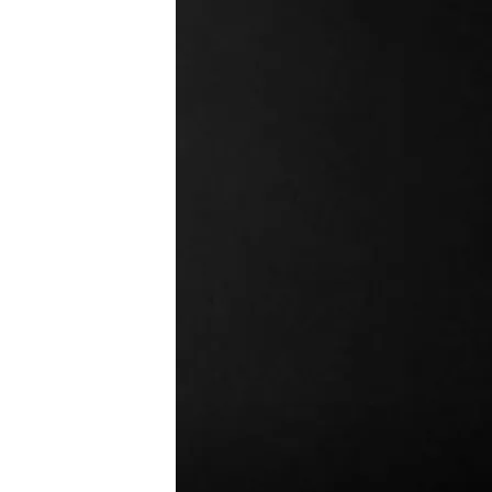
La bailarina Elisabet Bi
obra que reinterpreta 
Noticias Cuatro ha com
ilusiones
Compartir
En
Mérida
, se celebra esto
Teatro Clásico
, donde se 
con un espectacular y ex
Abril, Adrián Lastra, Ruth 
Aunque nosotros, en Notic
bailarina que se estrena c