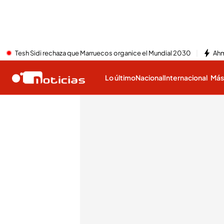
Tesh Sidi rechaza que Marruecos organice el Mundial 2030
Ahm
Lo último
Nacional
Internacional
Má